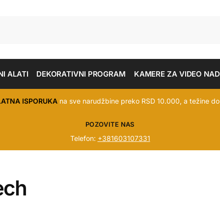
I ALATI
DEKORATIVNI PROGRAM
KAMERE ZA VIDEO NA
LATNA ISPORUKA
na sve narudžbine preko RSD 10.000, a težine do
POZOVITE NAS
Telefon:
+381603107331
ech