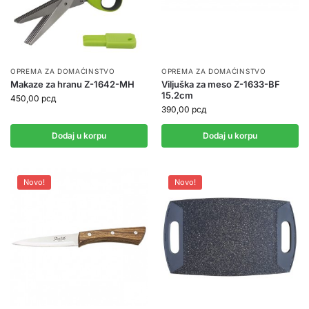
OPREMA ZA DOMAĆINSTVO
OPREMA ZA DOMAĆINSTVO
Makaze za hranu Z-1642-MH
Viljuška za meso Z-1633-BF
15.2cm
450,00
рсд
390,00
рсд
Dodaj u korpu
Dodaj u korpu
Novo!
Novo!