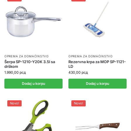
OPREMA ZA DOMAĆINSTVO
OPREMA ZA DOMAĆINSTVO
Šerpa SP-1210-Y20K 3.5l sa
Rezervna krpa za MOP SP-1121-
drškom
LD
1.990,00
рсд
430,00
рсд
Dodaj u korpu
Dodaj u korpu
Novo!
Novo!