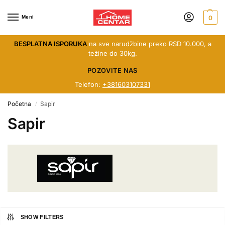
Meni
0
BESPLATNA ISPORUKA
na sve narudžbine preko RSD 10.000, a
težine do 30kg.
POZOVITE NAS
Telefon:
+381603107331
Početna
Sapir
/
Sapir
SHOW FILTERS