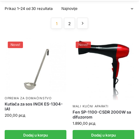
Prikaz 1–24 od 30 rezultata
1
2
Novo!
Novo!
OPREMA ZA DOMAĆINSTVO
Kutlača za sos INOX ES-1304-
MALI KUĆNI APARATI
IA1
Fen SP-1100-CSDR 2000W sa
200,00
рсд
difuzorom
1.890,00
рсд
Dodaj u korpu
Dodaj u korpu