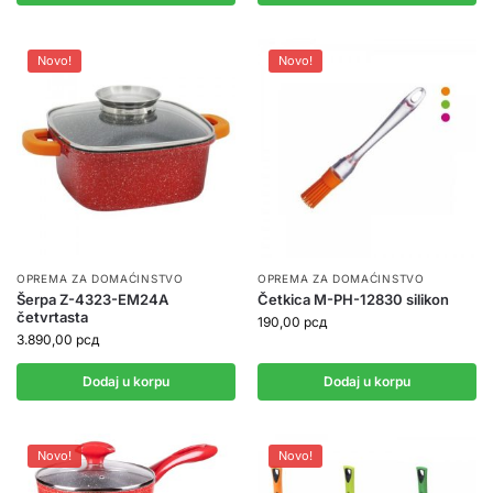
Novo!
Novo!
OPREMA ZA DOMAĆINSTVO
OPREMA ZA DOMAĆINSTVO
Šerpa Z-4323-EM24A
Četkica M-PH-12830 silikon
četvrtasta
190,00
рсд
3.890,00
рсд
Dodaj u korpu
Dodaj u korpu
Novo!
Novo!