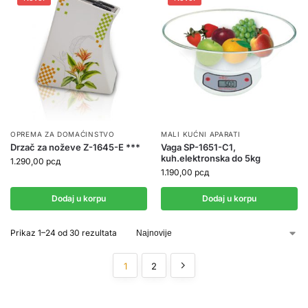
OPREMA ZA DOMAĆINSTVO
MALI KUĆNI APARATI
Drzač za noževe Z-1645-E ***
Vaga SP-1651-C1,
kuh.elektronska do 5kg
1.290,00
рсд
1.190,00
рсд
Dodaj u korpu
Dodaj u korpu
Prikaz 1–24 od 30 rezultata
1
2