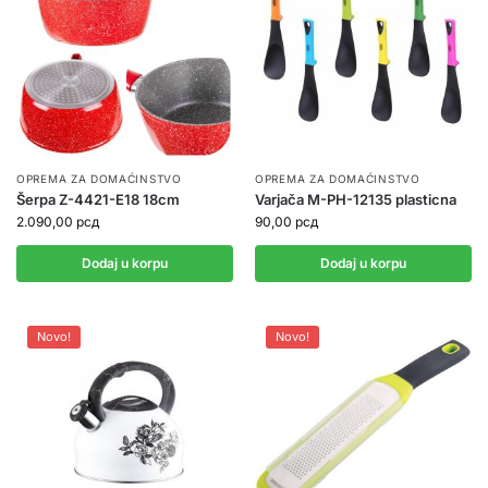
OPREMA ZA DOMAĆINSTVO
OPREMA ZA DOMAĆINSTVO
Šerpa Z-4421-E18 18cm
Varjača M-PH-12135 plasticna
2.090,00
рсд
90,00
рсд
Dodaj u korpu
Dodaj u korpu
Novo!
Novo!