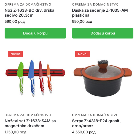
OPREMA ZA DOMAĆINSTVO
OPREMA ZA DOMAĆINSTVO
Nož Z-1633-BC drv. drška
Daska za sečenje Z-1635-AM
sečivo 20.3cm
plastična
590,00
рсд
990,00
рсд
Dodaj u korpu
Dodaj u korpu
Novo!
Novo!
OPREMA ZA DOMAĆINSTVO
OPREMA ZA DOMAĆINSTVO
Noževi set Z-1633-S4M sa
Šerpa Z-4318-F24 granit,
magnetnim drzačem
crno/oranz
1.150,00
рсд
4.550,00
рсд