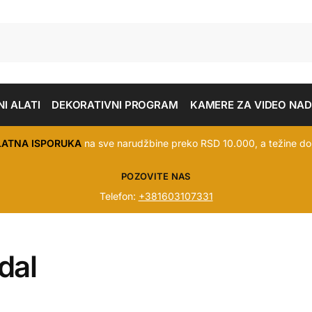
I ALATI
DEKORATIVNI PROGRAM
KAMERE ZA VIDEO NA
LATNA ISPORUKA
na sve narudžbine preko RSD 10.000, a težine do
POZOVITE NAS
Telefon:
+381603107331
dal