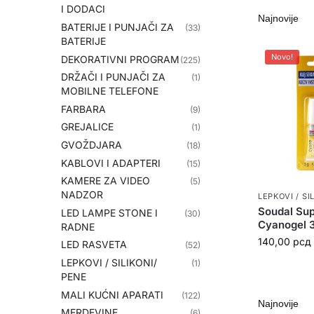
I DODACI
BATERIJE I PUNJAČI ZA
(33)
BATERIJE
Novo!
DEKORATIVNI PROGRAM
(225)
DRŽAČI I PUNJAČI ZA
(1)
MOBILNE TELEFONE
FARBARA
(9)
GREJALICE
(1)
GVOŽDJARA
(18)
KABLOVI I ADAPTERI
(15)
KAMERE ZA VIDEO
(5)
NADZOR
LEPKOVI / SI
Soudal Su
LED LAMPE STONE I
(30)
Cyanogel 
RADNE
140,00
рсд
LED RASVETA
(52)
LEPKOVI / SILIKONI/
(1)
PENE
MALI KUĆNI APARATI
(122)
MERDEVINE
(6)