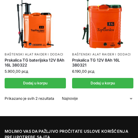
BAŠTENSKI ALAT RAIDER I DODACI
BAŠTENSKI ALAT RAIDER I DODACI
Prskalica TG baterijska 12V 8Ah
Prskalica TG 12V 8Ah 16L
16L 380322
380321
5.900,00
рсд
6.190,00
рсд
Dodaj u korpu
Dodaj u korpu
Prikazano je svih 2 rezultata
MOLIMO VAS DA PAŽLJIVO PROČITATE USLOVE KORIŠĆENJA
PRE UPOTREBE SAJTA