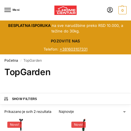
Meni
0
BESPLATNA ISPORUKA
na sve narudžbine preko RSD 10.000, a
težine do 30kg.
POZOVITE NAS
Telefon:
+381603107331
Početna
TopGarden
/
TopGarden
SHOW FILTERS
Prikazano je svih 2 rezultata
Novo!
Novo!