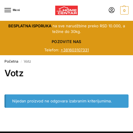
Meni
0
BESPLATNA ISPORUKA
na sve narudžbine preko RSD 10.000, a
težine do 30kg.
POZOVITE NAS
Telefon:
+381603107331
Početna
Votz
/
Votz
Nijedan proizvod ne odgovara izabranim kriterijumima.