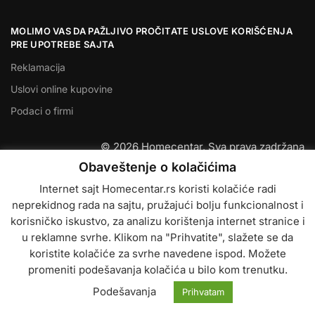
MOLIMO VAS DA PAŽLJIVO PROČITATE USLOVE KORIŠĆENJA
PRE UPOTREBE SAJTA
Reklamacija
Uslovi online kupovine
Podaci o firmi
© 2026 Homecentar. Sva prava zadržana
Obaveštenje o kolačićima
Internet sajt Homecentar.rs koristi kolačiće radi
neprekidnog rada na sajtu, pružajući bolju funkcionalnost i
korisničko iskustvo, za analizu korištenja internet stranice i
u reklamne svrhe. Klikom na "Prihvatite", slažete se da
koristite kolačiće za svrhe navedene ispod. Možete
promeniti podešavanja kolačića u bilo kom trenutku.
Podešavanja
Prihvatam