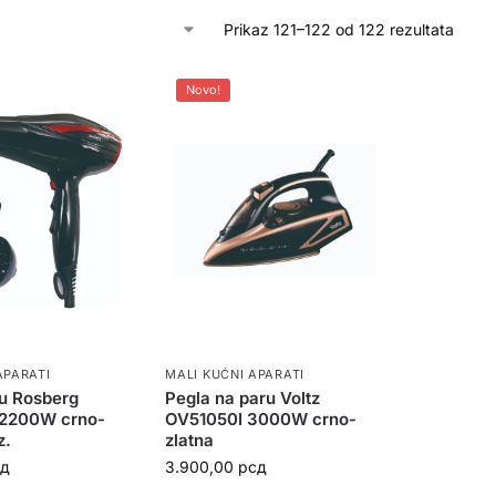
Prikaz 121–122 od 122 rezultata
Novo!
APARATI
MALI KUĆNI APARATI
u Rosberg
Pegla na paru Voltz
2200W crno-
OV51050I 3000W crno-
z.
zlatna
сд
3.900,00
рсд