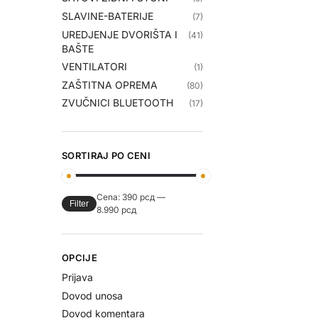
SLAVINE-BATERIJE
(7)
UREDJENJE DVORIŠTA I
(41)
BAŠTE
VENTILATORI
(1)
ZAŠTITNA OPREMA
(80)
ZVUČNICI BLUETOOTH
(17)
SORTIRAJ PO CENI
Cena:
390 рсд
—
Filter
8.990 рсд
OPCIJE
Prijava
Dovod unosa
Dovod komentara