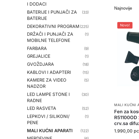
I DODACI
BATERIJE I PUNJAČI ZA
(33)
BATERIJE
Novo!
DEKORATIVNI PROGRAM
(225)
DRŽAČI I PUNJAČI ZA
(1)
MOBILNE TELEFONE
FARBARA
(9)
GREJALICE
(1)
GVOŽDJARA
(18)
KABLOVI I ADAPTERI
(15)
KAMERE ZA VIDEO
(5)
NADZOR
LED LAMPE STONE I
(30)
RADNE
MALI KUĆNI 
LED RASVETA
(52)
Fen za kos
LEPKOVI / SILIKONI/
(1)
R51100OD 
PENE
crv.sa difu
MALI KUĆNI APARATI
1.990,00
р
(122)
MERDEVINE
(6)