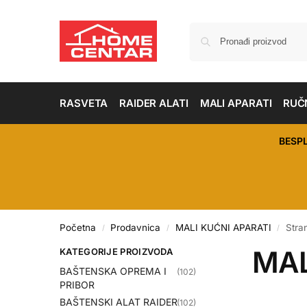
RASVETA
RAIDER ALATI
MALI APARATI
RUČN
BESP
Početna
Prodavnica
MALI KUĆNI APARATI
Stra
/
/
/
MAL
KATEGORIJE PROIZVODA
BAŠTENSKA OPREMA I
(102)
PRIBOR
BAŠTENSKI ALAT RAIDER
(102)