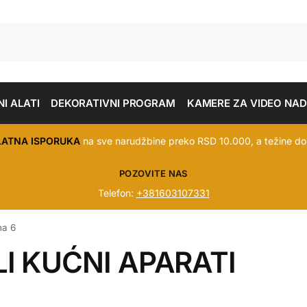
I ALATI
DEKORATIVNI PROGRAM
KAMERE ZA VIDEO NA
LATNA ISPORUKA
na sve narudžbine preko RSD 10.000, a težine do
POZOVITE NAS
Telefon:
+381603107331
na 6
I KUĆNI APARATI