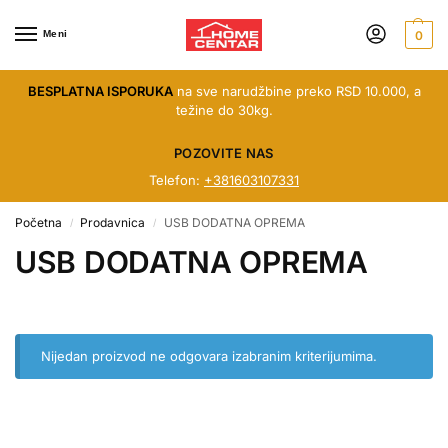
Meni
0
BESPLATNA ISPORUKA
na sve narudžbine preko RSD 10.000, a
težine do 30kg.
POZOVITE NAS
Telefon:
+381603107331
Početna
Prodavnica
USB DODATNA OPREMA
/
/
USB DODATNA OPREMA
Nijedan proizvod ne odgovara izabranim kriterijumima.