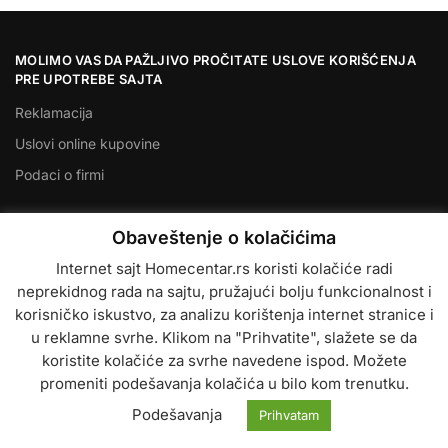
MOLIMO VAS DA PAŽLJIVO PROČITATE USLOVE KORIŠĆENJA
PRE UPOTREBE SAJTA
Reklamacija
Uslovi online kupovine
Podaci o firmi
© 2026 Homecentar. Sva prava zadržana
Obaveštenje o kolačićima
Internet sajt Homecentar.rs koristi kolačiće radi
neprekidnog rada na sajtu, pružajući bolju funkcionalnost i
korisničko iskustvo, za analizu korištenja internet stranice i
u reklamne svrhe. Klikom na "Prihvatite", slažete se da
koristite kolačiće za svrhe navedene ispod. Možete
promeniti podešavanja kolačića u bilo kom trenutku.
Podešavanja
Prihvatam