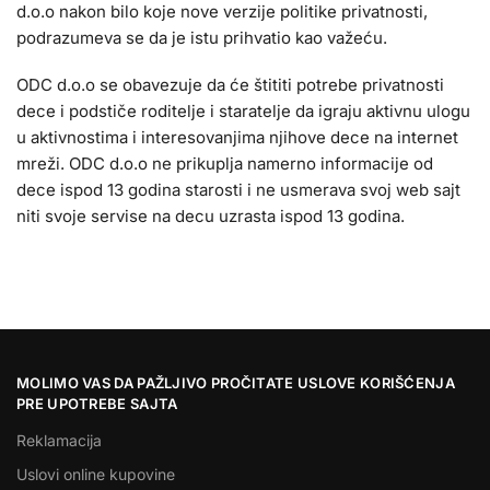
d.o.o nakon bilo koje nove verzije politike privatnosti,
podrazumeva se da je istu prihvatio kao važeću.
ODC d.o.o se obavezuje da će štititi potrebe privatnosti
dece i podstiče roditelje i staratelje da igraju aktivnu ulogu
u aktivnostima i interesovanjima njihove dece na internet
mreži. ODC d.o.o ne prikuplja namerno informacije od
dece ispod 13 godina starosti i ne usmerava svoj web sajt
niti svoje servise na decu uzrasta ispod 13 godina.
MOLIMO VAS DA PAŽLJIVO PROČITATE USLOVE KORIŠĆENJA
PRE UPOTREBE SAJTA
Reklamacija
Uslovi online kupovine