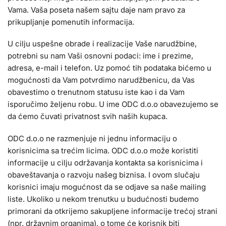
Vama. Vaša poseta našem sajtu daje nam pravo za
prikupljanje pomenutih informacija.
U cilju uspešne obrade i realizacije Vaše narudžbine,
potrebni su nam Vaši osnovni podaci: ime i prezime,
adresa, e-mail i telefon. Uz pomoć tih podataka bićemo u
mogućnosti da Vam potvrdimo narudžbenicu, da Vas
obavestimo o trenutnom statusu iste kao i da Vam
isporučimo željenu robu. U ime ODC d.o.o obavezujemo se
da ćemo čuvati privatnost svih naših kupaca.
ODC d.o.o ne razmenjuje ni jednu informaciju o
korisnicima sa trećim licima. ODC d.o.o može koristiti
informacije u cilju održavanja kontakta sa korisnicima i
obaveštavanja o razvoju našeg biznisa. I ovom slučaju
korisnici imaju mogućnost da se odjave sa naše mailing
liste. Ukoliko u nekom trenutku u budućnosti budemo
primorani da otkrijemo sakupljene informacije trećoj strani
(npr. državnim organima), o tome će korisnik biti