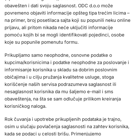
obavešten i dati svoju saglasnost. ODC d.o.o može
povremeno objaviti informacije opšteg tipa trećim licima –
na primer, broj posetilaca sajta koji su popunili neku online
prijavu, ali pritom nikada neće uključiti informacije
pomoću kojih bi se mogli identifikovati pojedinci, osobe
koje su popunile pomenutu formu.
Prikupljamo samo neophodne, osnovne podatke o
kupcima/korisnicima i podatke neophodne za poslovanje i
informisanje korisnika u skladu sa dobrim poslovnim
običajima i u cilju pružanja kvalitetne usluge, stoga
korišćenje naših servisa podrazumeva saglasnost ili
nesaglasnost korisnika da mu šaljemo e-mail i sms
obaveštenja, na šta se sam odlučuje prilikom kreiranja
korisničkog naloga.
Rok čuvanja i upotrebe prikupljenih podataka je trajno,
osim u slučaju povlačenja saglasnosti na zahtev korisnika,
kada se podaci u celosti brišu. Primenjujemo