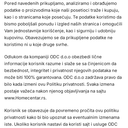
Pored navedenih prikupljamo, analiziramo i obrađujemo
podatke o proizvodima koje naši posetioci traže i kupuju,
kao i o stranicama koje posećuju. Te podatke koristimo da
bismo poboljšali ponudu i izgled naših stranica i omogućili
Vam jednostavnije korišćenje, kao i sigurniju i udobniju
kupovinu. Obavezujemo se da prikupljene podatke ne
koristimo ni u koje druge svrhe.
Odlukom da kompaniji ODC d.o.o obezbedi lične
informacije korisnik razume i slaže se sa činjenicom da
bezbednost, integritet i privatnost njegovih podataka ne
može biti 100% garantovana. ODC d.o.o zadržava pravo da
bilo kada izmeni ovu Politiku privatnosti. Svaka izmena
postaje važeća nakon njenog objavljivanja na sajtu
www.Homecentar.rs.
Korisnik se obavezuje da povremeno pročita ovu politiku
privatnosti kako bi bio upoznat sa eventualnim izmenama
iste. Ukoliko korisnik nastavi da koristi sajt i usluge ODC