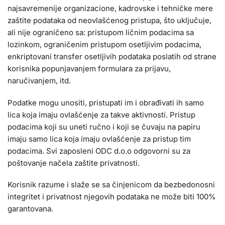
najsavremenije organizacione, kadrovske i tehničke mere
zaštite podataka od neovlašćenog pristupa, što uključuje,
ali nije ograničeno sa: pristupom ličnim podacima sa
lozinkom, ograničenim pristupom osetljivim podacima,
enkriptovani transfer osetljivih podataka poslatih od strane
korisnika popunjavanjem formulara za prijavu,
naručivanjem, itd.
Podatke mogu unositi, pristupati im i obrađivati ih samo
lica koja imaju ovlašćenje za takve aktivnosti. Pristup
podacima koji su uneti ručno i koji se čuvaju na papiru
imaju samo lica koja imaju ovlašćenje za pristup tim
podacima. Svi zaposleni ODC d.o.o odgovorni su za
poštovanje načela zaštite privatnosti.
Korisnik razume i slaže se sa činjenicom da bezbedonosni
integritet i privatnost njegovih podataka ne može biti 100%
garantovana.