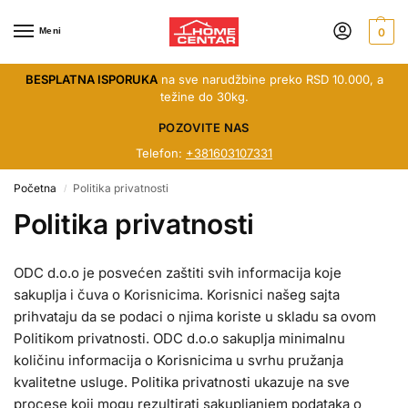
Meni
0
BESPLATNA ISPORUKA
na sve narudžbine preko RSD 10.000, a
težine do 30kg.
POZOVITE NAS
Telefon:
+381603107331
Početna
Politika privatnosti
/
Politika privatnosti
ODC d.o.o je posvećen zaštiti svih informacija koje
sakuplja i čuva o Korisnicima. Korisnici našeg sajta
prihvataju da se podaci o njima koriste u skladu sa ovom
Politikom privatnosti. ODC d.o.o sakuplja minimalnu
količinu informacija o Korisnicima u svrhu pružanja
kvalitetne usluge. Politika privatnosti ukazuje na sve
procese koji mogu rezultirati sakupljanjem podataka o