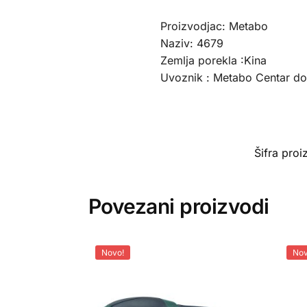
Proizvodjac: Metabo
Naziv: 4679
Zemlja porekla :Kina
Uvoznik : Metabo Centar d
Šifra pro
Povezani proizvodi
Novo!
Nov