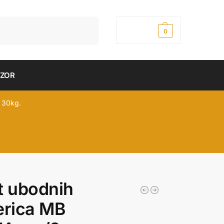
Pretraži
0,00
рсд
0
DZOR
 30kg.
t ubodnih
erica MB