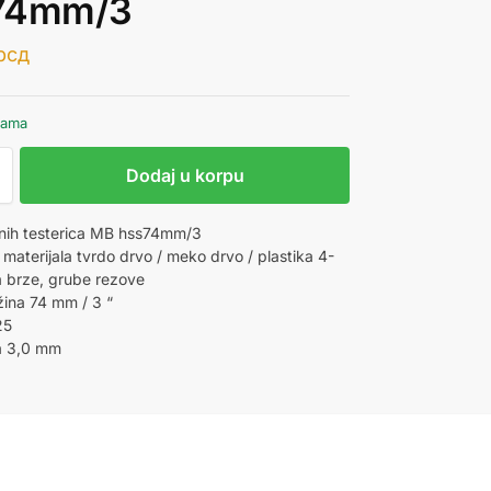
74mm/3
рсд
hama
Dodaj u korpu
nih testerica MB hss74mm/3
materijala tvrdo drvo / meko drvo / plastika 4-
 brze, grube rezove
žina 74 mm / 3 “
25
a 3,0 mm