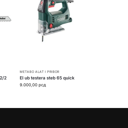
METABO ALAT I PRIBOR
82/2
El ub testera steb 65 quick
9.000,00
рсд