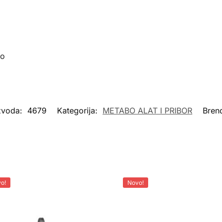
oo
izvoda:
4679
Kategorija:
METABO ALAT I PRIBOR
Bren
o!
Novo!