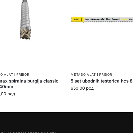
O ALAT I PRIBOR
METABO ALAT I PRIBOR
ax spiralna burgija classic
5 set ubodnih testerica hcs 
540mm
650,00
рсд
0,00
рсд