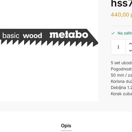
hss
440,00
Na zali
5 set ubod
Pogodnost 
50 mm / za
Korisna du
Debljina 1.
Korak zub
Opis