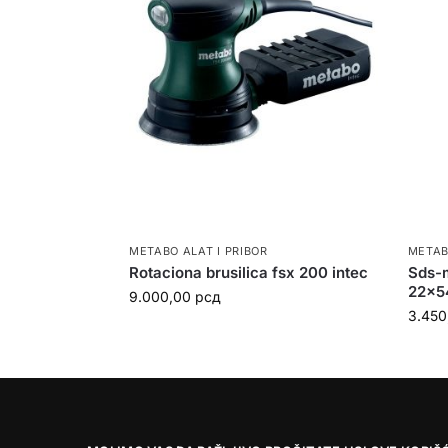
METABO ALAT I PRIBOR
METAB
Rotaciona brusilica fsx 200 intec
Sds-m
22x
9.000,00
рсд
3.45