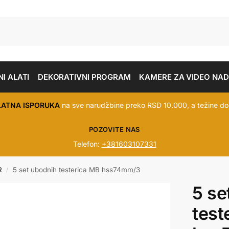
I ALATI
DEKORATIVNI PROGRAM
KAMERE ZA VIDEO NA
LATNA ISPORUKA
na sve narudžbine preko RSD 10.000, a težine do
POZOVITE NAS
Telefon:
+381603107331
R
5 set ubodnih testerica MB hss74mm/3
/
5 se
test