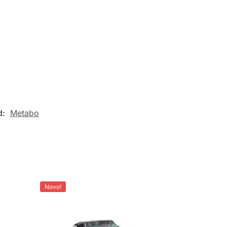
d:
Metabo
Novo!