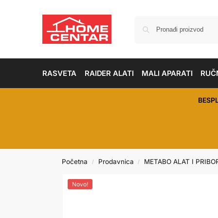
RASVETA
RAIDER ALATI
MALI APARATI
RUČN
BESP
Početna
Prodavnica
METABO ALAT I PRIBO
/
/
Novo!