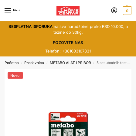
Meni
0
BESPLATNA ISPORUKA
na sve narudžbine preko RSD 10.000, a
težine do 30kg.
POZOVITE NAS
Telefon:
+381603107331
Početna
Prodavnica
METABO ALAT I PRIBOR
5 set ubodnih testerica
/
/
/
Novo!