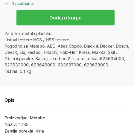
Na zalihama
Dodaj u korpu
Za drvo, metal i plastiku
Listovi testere HCS / HSS testere
Pogodno za Metabo, AEG, Atlas Copco, Black & Decker, Bosch,
DeValt, Elu, Festool, Hitachi, Holz-Her, Kress, Makita, Skil …
Obim isporuke: Sastoji se od po 2 lista testerica: 623634000,
623633000, 623646000, 623637000, 623638000
Težina: 0.1 kg
Opis
Proizvodjac: Metabo
Naziv: 4735
Zemlja porekla :Kina