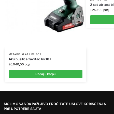
2 set ub test 
1.250,00
рсд
METABO ALAT I PRIBOR
Aku bušilica zavrtač bs 18 l
26.040,00
рсд
Dodaj u korpu
MOLIMO VAS DA PAŽLJIVO PROČITATE USLOVE KORIŠĆENJA
PRE UPOTREBE SAJTA