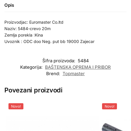
Opis
Proizvodjac: Euromaster Co.ltd
Naziv: 5484-crevo 20m
Zemlja porekla :Kina
Uvoznik : ODC doo Neg. put bb 19000 Zajecar
Šifra proizvoda:
5484
Kategorija:
BAŠTENSKA OPREMA I PRIBOR
Brend:
Topmaster
Povezani proizvodi
Novo!
Novo!