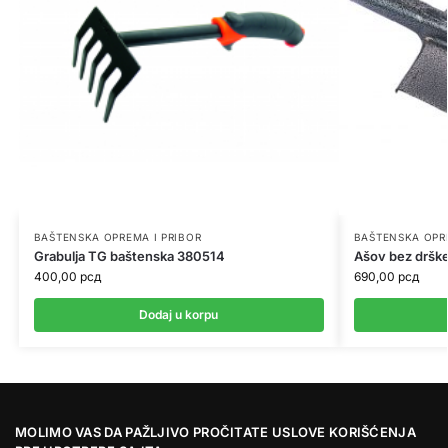
BAŠTENSKA OPREMA I PRIBOR
BAŠTENSKA OPRE
Grabulja TG baštenska 380514
Ašov bez dršk
400,00
рсд
690,00
рсд
Dodaj u korpu
MOLIMO VAS DA PAŽLJIVO PROČITATE USLOVE KORIŠĆENJA