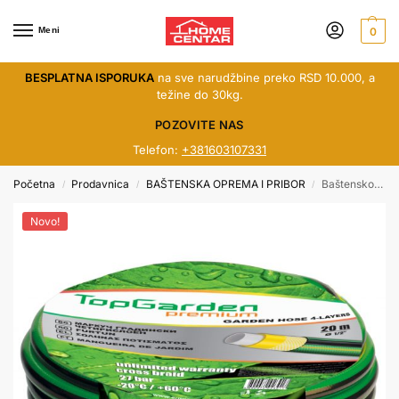
Meni
0
BESPLATNA ISPORUKA
na sve narudžbine preko RSD 10.000, a
težine do 30kg.
POZOVITE NAS
Telefon:
+381603107331
Početna
Prodavnica
BAŠTENSKA OPREMA I PRIBOR
Baštensko crevo TGP 1/2“ 20m 402121
/
/
/
Novo!