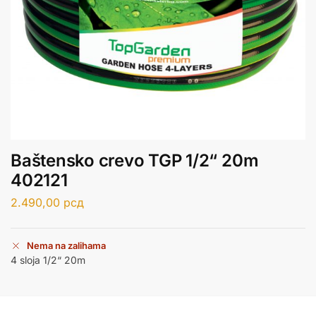
Baštensko crevo TGP 1/2“ 20m
402121
2.490,00
рсд
Nema na zalihama
4 sloja 1/2“ 20m