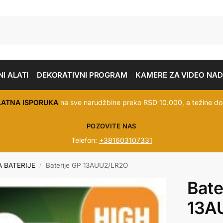
I ALATI
DEKORATIVNI PROGRAM
KAMERE ZA VIDEO NA
LATNA ISPORUKA
na sve narudžbine preko RSD 10.000, a težine do
POZOVITE NAS
Telefon:
+381603107331
A BATERIJE
Baterije GP 13AUU2/LR2O
/
Bate
13A