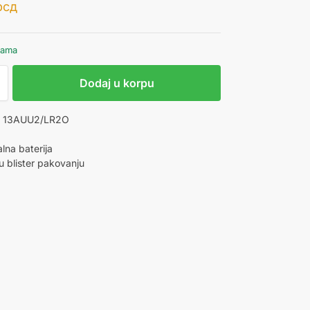
рсд
hama
Dodaj u korpu
GP 13AUU2/LR2O
lna baterija
 blister pakovanju