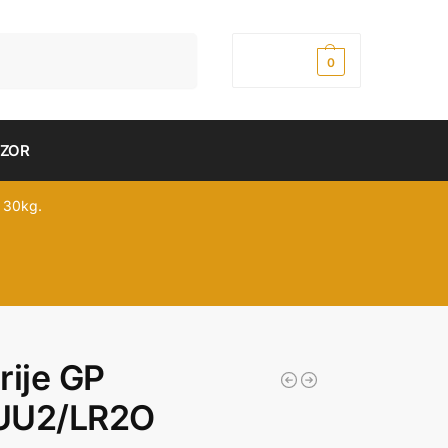
Pretraži
0,00
рсд
0
DZOR
 30kg.
rije GP
UU2/LR2O