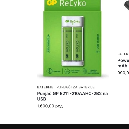
BATERI
Powe
mAh 
990,
BATERIJE I PUNJAČI ZA BATERIJE
Punjač GP E211 -210AAHC-2B2 na
USB
1.600,00
рсд