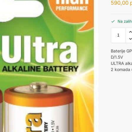
590,00
Na zali
Baterije 
D/1.5V
ULTRA alka
2 komada u