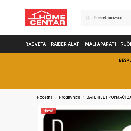
RASVETA
RAIDER ALATI
MALI APARATI
RUČN
BESP
Početna
Prodavnica
BATERIJE I PUNJAČI Z
/
/
Novo!