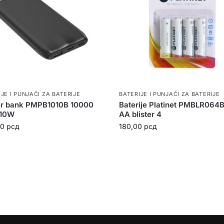
JE I PUNJAČI ZA BATERIJE
BATERIJE I PUNJAČI ZA BATERIJE
r bank PMPB1010B 10000
Baterije Platinet PMBLR064
10W
AA blister 4
00
рсд
180,00
рсд