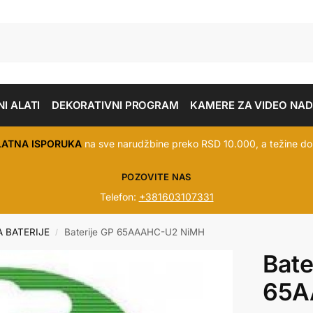
I ALATI
DEKORATIVNI PROGRAM
KAMERE ZA VIDEO NA
LATNA ISPORUKA
na sve narudžbine preko RSD 10.000, a težine do
POZOVITE NAS
Telefon:
+381603107331
A BATERIJE
Baterije GP 65AAAHC-U2 NiMH
/
Bate
65A