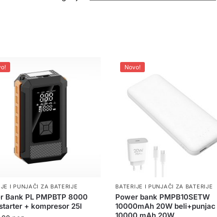
o!
Novo!
JE I PUNJAČI ZA BATERIJE
BATERIJE I PUNJAČI ZA BATERIJE
r Bank PL PMPBTP 8000
Power bank PMPB10SETW
tarter + kompresor 25l
10000mAh 20W beli+punja
10000 mAh 20W