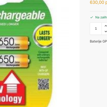
630,00
Na zali
Baterije 