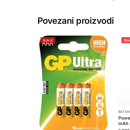
Povezani proizvodi
Novo!
Nov
BATERI
Powe
mAh s