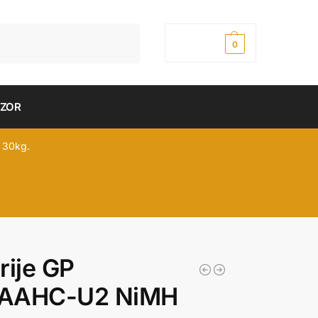
Pretraži
0,00
рсд
0
DZOR
 30kg.
rije GP
AAHC-U2 NiMH