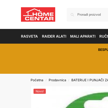
RASVETA
RAIDER ALATI
MALI APARATI
RUČN
BESP
Početna
Prodavnica
BATERIJE I PUNJAČI Z
/
/
Novo!