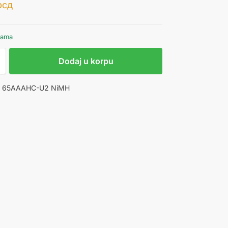
рсд
hama
Dodaj u korpu
GP 65AAAHC-U2 NiMH