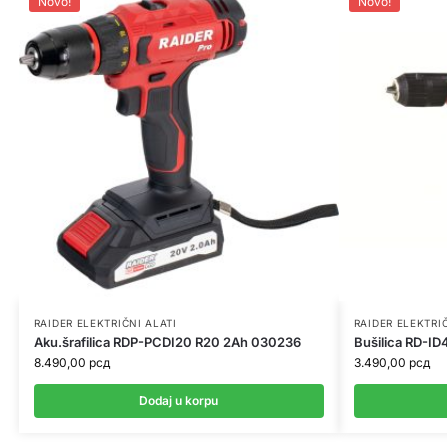
Novo!
Novo!
RAIDER ELEKTRIČNI ALATI
RAIDER ELEKTRIČ
Aku.šrafilica RDP-PCDI20 R20 2Ah 030236
Bušilica RD-I
8.490,00
рсд
3.490,00
рсд
Dodaj u korpu