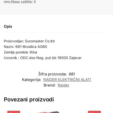
mm,Klasa zaštite: II
Opis
Proizvodjac: Euromaster Co.ltd
Naziv: 681-Brusilica AG60
Zemlja porekla :Kina
Uvoznik : ODC doo Neg. put bb 19000 Zajecar
Šifra proizvoda:
681
Kategorija:
RAIDER ELEKTRIČNI ALATI
Brend:
Raider
Povezani proizvodi