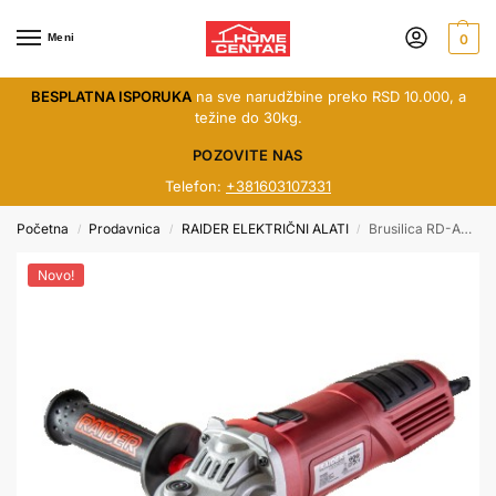
Meni
0
BESPLATNA ISPORUKA
na sve narudžbine preko RSD 10.000, a
težine do 30kg.
POZOVITE NAS
Telefon:
+381603107331
Početna
Prodavnica
RAIDER ELEKTRIČNI ALATI
Brusilica RD-AG60 750W 020153***
/
/
/
Novo!