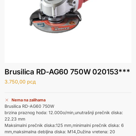
Brusilica RD-AG60 750W 020153***
3.750,00
рсд
Nema na zalihama
Brusilica RD-AG60 750W
brzina praznog hoda: 12.000o/min,unutrašnji prečnik diska:
22.23 mm
Maksimalni prečnik diska:125 mm,minimalni prečnik diska: 6
mm,maksimalna debljina diska: M14,Dužina vretena: 20