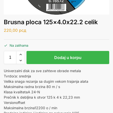
Brusna ploca 125×4.0x22.2 celik
220,00
рсд
Na zalihama
Dodaj u korpu
Univerzalni disk za sve zahteve obrade metala
Tvrdoća: srednja
Velika snaga rezanja sa dugim vekom trajanja alata
Maksimalna radna brzina 80 m / s
Klasa kvalitetaA 24-N
Prečnik k debljina k otvor 125 k 4 k 22,23 mm
Versionoffset
Maksimalna brzina12200 o / min