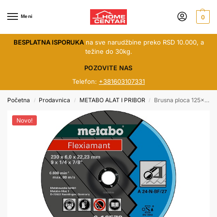
Meni
0
BESPLATNA ISPORUKA
na sve narudžbine preko RSD 10.000, a
težine do 30kg.
POZOVITE NAS
Telefon:
+381603107331
Početna
Prodavnica
METABO ALAT I PRIBOR
Brusna ploca 125×4.0x22.2 celik
/
/
/
Novo!