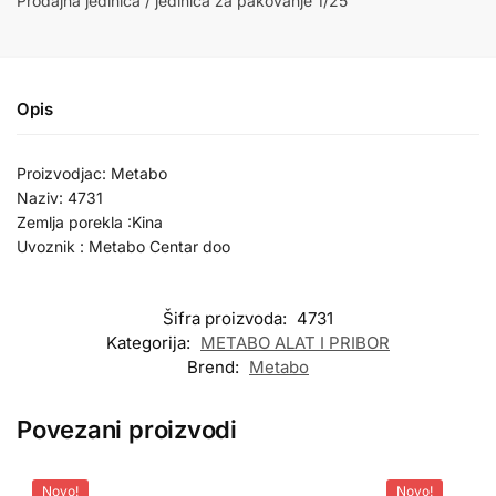
Prodajna jedinica / jedinica za pakovanje 1/25
Opis
Proizvodjac: Metabo
Naziv: 4731
Zemlja porekla :Kina
Uvoznik : Metabo Centar doo
Šifra proizvoda:
4731
Kategorija:
METABO ALAT I PRIBOR
Brend:
Metabo
Povezani proizvodi
Novo!
Novo!