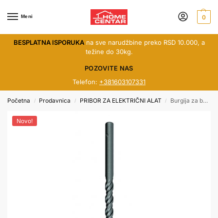
Meni
0
BESPLATNA ISPORUKA
na sve narudžbine preko RSD 10.000, a
težine do 30kg.
POZOVITE NAS
Telefon:
+381603107331
Početna
Prodavnica
PRIBOR ZA ELEKTRIČNI ALAT
Burgija za beton ø6 (60x100mm) 157727
/
/
/
Novo!