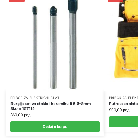
PRIBOR ZA ELEKTRIČNI ALAT
PRIBOR ZA ELEK
Burgija set za staklo i keramiku fi 5.6-8mm
Futrola za ala
3kom 157115
900,00
рсд
360,00
рсд
Dodaj u korpu