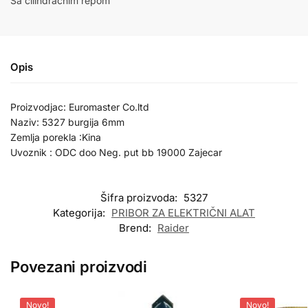
Sa cilindracnim repom
Opis
Proizvodjac: Euromaster Co.ltd
Naziv: 5327 burgija 6mm
Zemlja porekla :Kina
Uvoznik : ODC doo Neg. put bb 19000 Zajecar
Šifra proizvoda:
5327
Kategorija:
PRIBOR ZA ELEKTRIČNI ALAT
Brend:
Raider
Povezani proizvodi
Novo!
Novo!