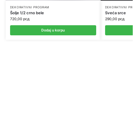
DEKORATIVNI PROGRAM
DEKORATIVNI P
Šolje 1/2 crno bele
Sveća srce
720,00
рсд
290,00
рсд
Dodaj u korpu