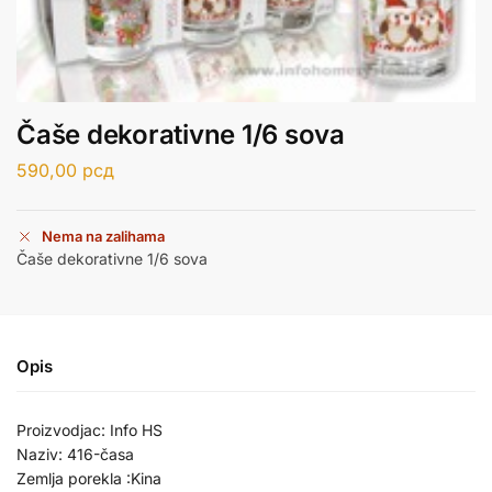
Čaše dekorativne 1/6 sova
590,00
рсд
Nema na zalihama
Čaše dekorativne 1/6 sova
Opis
Proizvodjac: Info HS
Naziv: 416-časa
Zemlja porekla :Kina