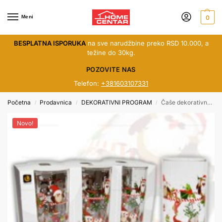
Meni
0
BESPLATNA ISPORUKA
na sve narudžbine preko RSD 10.000, a
težine do 30kg.
POZOVITE NAS
Telefon:
+381603107331
Početna
Prodavnica
DEKORATIVNI PROGRAM
Čaše dekorativne 1/6 sova
/
/
/
Novo!