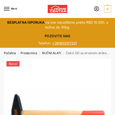
Meni
0
BESPLATNA ISPORUKA
na sve narudžbine preko RSD 10.000, a
težine do 30kg.
POZOVITE NAS
Telefon:
+381603107331
Početna
Prodavnica
RUČNI ALATI
Čekić GD sa drvenom drškom 800gr 240305
/
/
/
Novo!