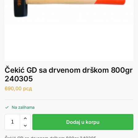
Čekić GD sa drvenom drškom 800gr
240305
690,00
рсд
Na zalihama
Dodaj u korpu