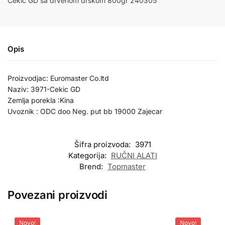
Čekić GD sa drvenom drškom 800gr 240305
Opis
Proizvodjac: Euromaster Co.ltd
Naziv: 3971-Cekic GD
Zemlja porekla :Kina
Uvoznik : ODC doo Neg. put bb 19000 Zajecar
Šifra proizvoda:
3971
Kategorija:
RUČNI ALATI
Brend:
Topmaster
Povezani proizvodi
Novo!
Novo!