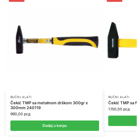
RUČNI ALATI
RUČNI ALATI
Čekić TMP sa metalnom drškom 300gr x
Čekić TMP sa 
300mm 240119
1.150,00
рсд
990,00
рсд
Dodaj u korpu