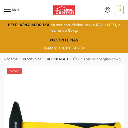
Meni
0
BESPLATNA ISPORUKA
na sve narudžbine preko RSD 10.000, a
težine do 30kg.
POZOVITE NAS
Telefon:
+381603107331
Početna
Prodavnica
RUČNI ALATI
Čekić TMP sa fiberglas drškom 600gr 240130
/
/
/
Novo!