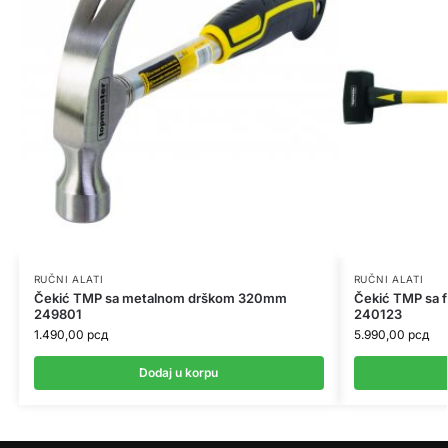
RUČNI ALATI
RUČNI ALATI
Čekić TMP sa metalnom drškom 320mm
Čekić TMP sa 
249801
240123
1.490,00
рсд
5.990,00
рсд
Dodaj u korpu