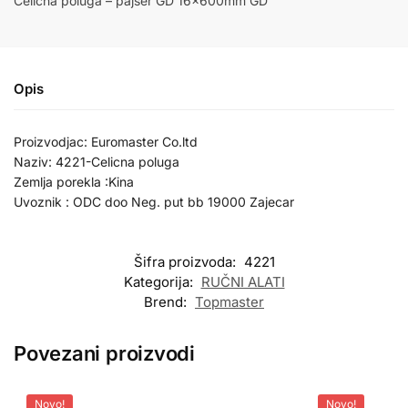
Čelična poluga – pajser GD 16x600mm GD
Opis
Proizvodjac: Euromaster Co.ltd
Naziv: 4221-Celicna poluga
Zemlja porekla :Kina
Uvoznik : ODC doo Neg. put bb 19000 Zajecar
Šifra proizvoda:
4221
Kategorija:
RUČNI ALATI
Brend:
Topmaster
Povezani proizvodi
Novo!
Novo!