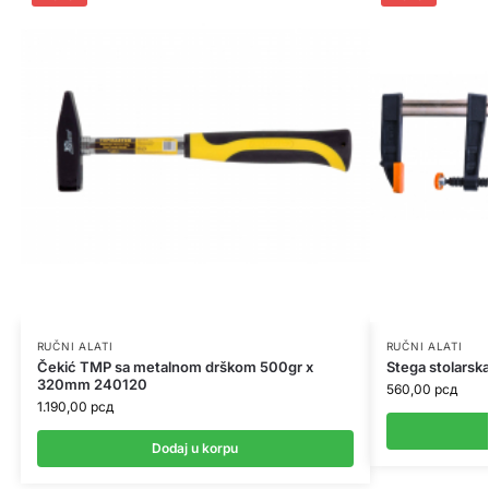
RUČNI ALATI
RUČNI ALATI
Čekić TMP sa metalnom drškom 500gr x
Stega stolars
320mm 240120
560,00
рсд
1.190,00
рсд
Dodaj u korpu