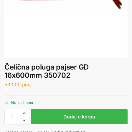
Čelična poluga pajser GD
16x600mm 350702
590,00
рсд
Na zalihama
Dodaj u korpu