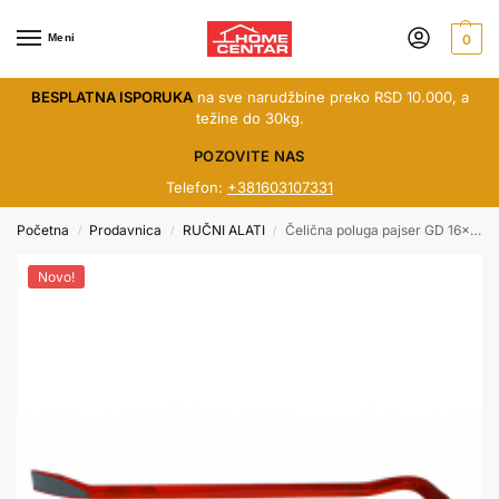
Meni
0
BESPLATNA ISPORUKA
na sve narudžbine preko RSD 10.000, a
težine do 30kg.
POZOVITE NAS
Telefon:
+381603107331
Početna
Prodavnica
RUČNI ALATI
Čelična poluga pajser GD 16x600mm 350702
/
/
/
Novo!