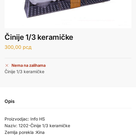
Činije 1/3 keramičke
300,00
рсд
Nema na zalihama
Činije 1/3 keramičke
Opis
Proizvodjac: Info HS
Naziv: 1202-Činije 1/3 keramičke
Zemlja porekla :Kina