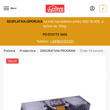
Meni
0
BESPLATNA ISPORUKA
na sve narudžbine preko RSD 10.000, a
težine do 30kg.
POZOVITE NAS
Telefon:
+381603107331
Početna
Prodavnica
DEKORATIVNI PROGRAM
Činije 1/3 keramičke
/
/
/
Novo!