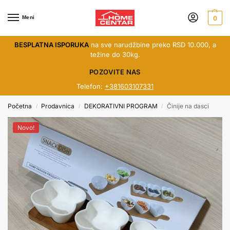
Meni
0
BESPLATNA ISPORUKA
na sve narudžbine preko RSD 10.000, a
težine do 30kg.
POZOVITE NAS
Telefon:
+381603107331
Početna
Prodavnica
DEKORATIVNI PROGRAM
Činije na dasci
/
/
/
Novo!