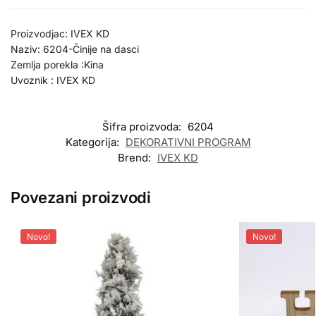
Proizvodjac: IVEX KD
Naziv: 6204-Činije na dasci
Zemlja porekla :Kina
Uvoznik : IVEX KD
Šifra proizvoda:
6204
Kategorija:
DEKORATIVNI PROGRAM
Brend:
IVEX KD
Povezani proizvodi
Novo!
Novo!