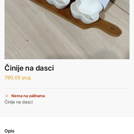
Činije na dasci
790,00
рсд
Nema na zalihama
Činije na dasci
Opis