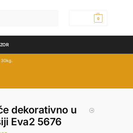
Pretraži
0,00
рсд
0
DZOR
 30kg.
e dekorativno u
iji Eva2 5676