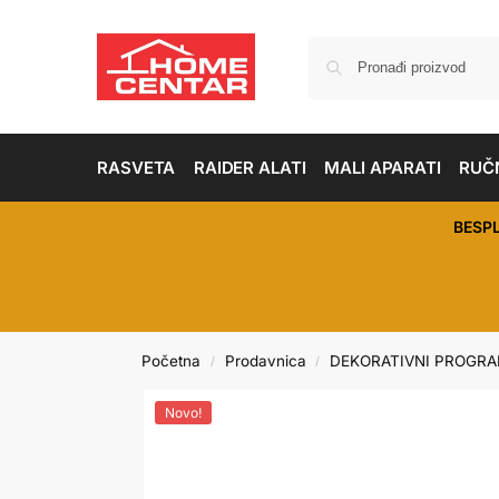
RASVETA
RAIDER ALATI
MALI APARATI
RUČN
BESP
Početna
Prodavnica
DEKORATIVNI PROGR
/
/
Novo!