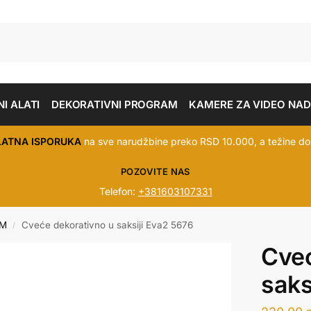
I ALATI
DEKORATIVNI PROGRAM
KAMERE ZA VIDEO NA
LATNA ISPORUKA
na sve narudžbine preko RSD 10.000, a težine do
POZOVITE NAS
Telefon:
+381603107331
AM
Cveće dekorativno u saksiji Eva2 5676
/
Cveć
saks