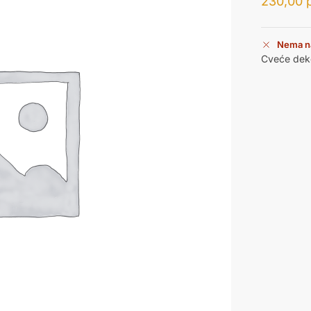
230,00
Nema n
Cveće deko