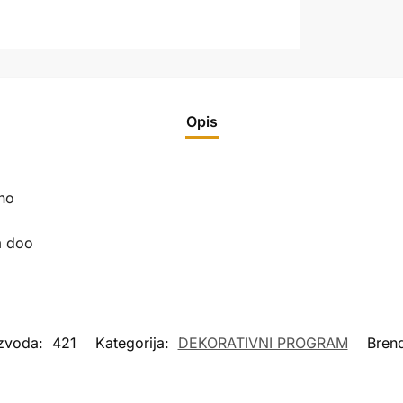
Opis
no
m doo
izvoda:
421
Kategorija:
DEKORATIVNI PROGRAM
Bren