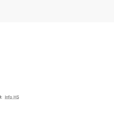
d:
Info HS