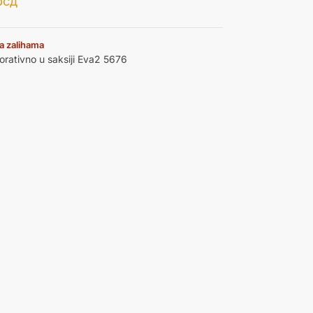
рсд
a zalihama
rativno u saksiji Eva2 5676