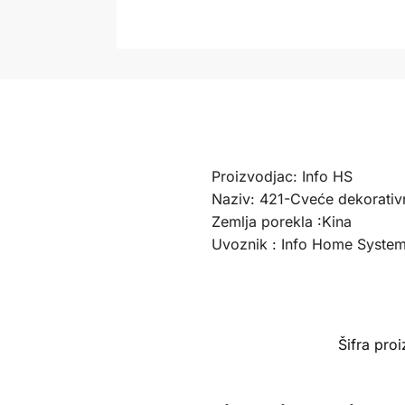
Proizvodjac: Info HS
Naziv: 421-Cveće dekorativ
Zemlja porekla :Kina
Uvoznik : Info Home Syste
Šifra pro