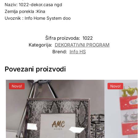
Naziv: 1022-dekor.casa ngd
Zemlja porekla :Kina
Uvoznik : Info Home System doo
Šifra proizvoda:
1022
Kategorija:
DEKORATIVNI PROGRAM
Brend:
Info HS
Povezani proizvodi
Novo!
Novo!