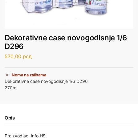
Dekorativne case novogodisnje 1/6
D296
570,00
рсд
Nema na zalihama
Dekorativne case novogodisnje 1/6 D296
270ml
Opis
Proizvodjac: Info HS