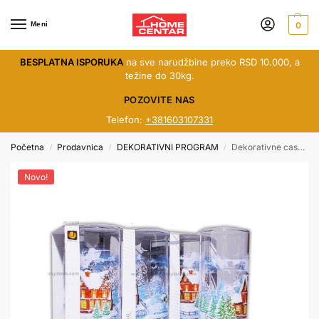
Meni
0
BESPLATNA ISPORUKA
na sve narudžbine preko RSD 10.000, a
težine do 30kg.
POZOVITE NAS
Telefon:
+381603107331
Početna
Prodavnica
DEKORATIVNI PROGRAM
Dekorativne case novogodisnje 1/6 D296
/
/
/
Novo!