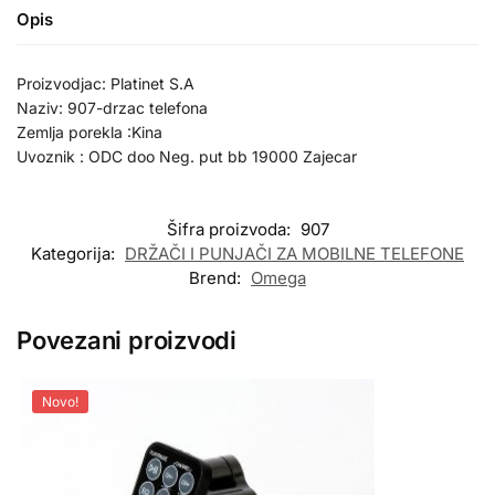
Opis
Proizvodjac: Platinet S.A
Naziv: 907-drzac telefona
Zemlja porekla :Kina
Uvoznik : ODC doo Neg. put bb 19000 Zajecar
Šifra proizvoda:
907
Kategorija:
DRŽAČI I PUNJAČI ZA MOBILNE TELEFONE
Brend:
Omega
Povezani proizvodi
Novo!