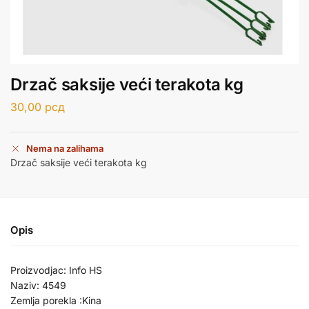
Drzač saksije veći terakota kg
30,00
рсд
Nema na zalihama
Drzač saksije veći terakota kg
Opis
Proizvodjac: Info HS
Naziv: 4549
Zemlja porekla :Kina