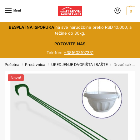
Meni
0
BESPLATNA ISPORUKA
na sve narudžbine preko RSD 10.000, a
težine do 30kg.
POZOVITE NAS
Telefon:
+381603107331
Početna
Prodavnica
UREDJENJE DVORIŠTA I BAŠTE
Drzač saksije veći terakota kg
/
/
/
Novo!