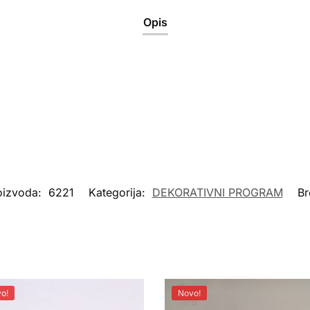
Opis
roizvoda:
6221
Kategorija:
DEKORATIVNI PROGRAM
Br
o!
Novo!