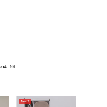
end:
NB
Novo!