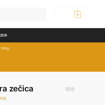
Pretraži
0,00
рсд
0
DZOR
 30kg.
ra zečica
рсд