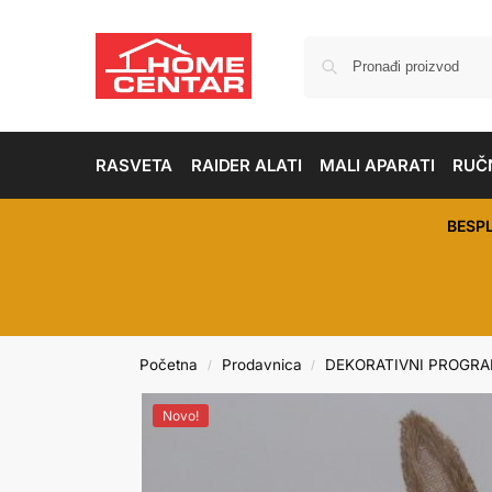
RASVETA
RAIDER ALATI
MALI APARATI
RUČN
BESP
Početna
Prodavnica
DEKORATIVNI PROGR
/
/
Novo!