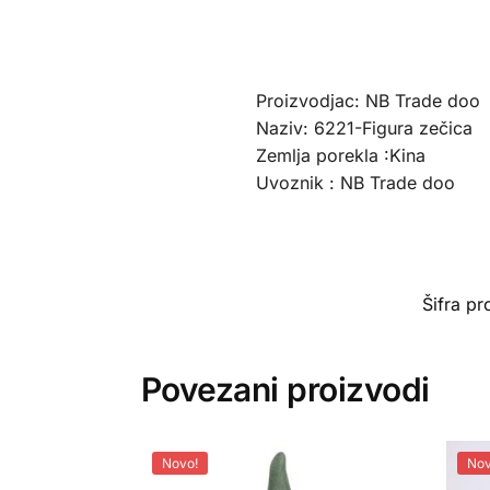
Proizvodjac: NB Trade doo
Naziv: 6221-Figura zečica
Zemlja porekla :Kina
Uvoznik : NB Trade doo
Šifra p
Povezani proizvodi
Novo!
Nov