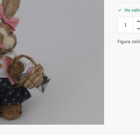
Na zali
Figura zeč