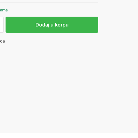
hama
Dodaj u korpu
ica