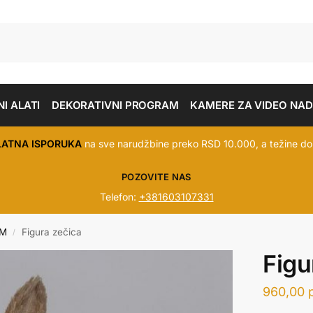
I ALATI
DEKORATIVNI PROGRAM
KAMERE ZA VIDEO NA
LATNA ISPORUKA
na sve narudžbine preko RSD 10.000, a težine do
POZOVITE NAS
Telefon:
+381603107331
AM
Figura zečica
/
Figu
960,00