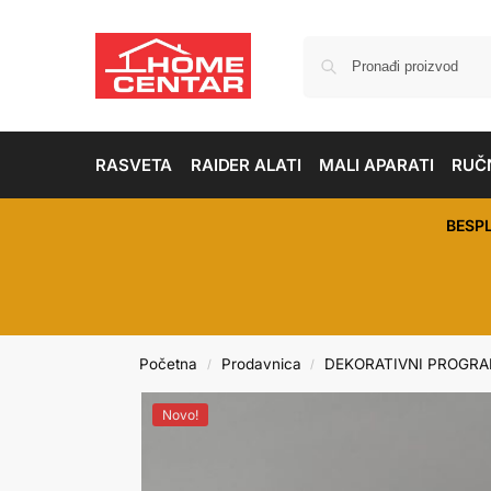
RASVETA
RAIDER ALATI
MALI APARATI
RUČN
BESP
Početna
Prodavnica
DEKORATIVNI PROGR
/
/
Novo!