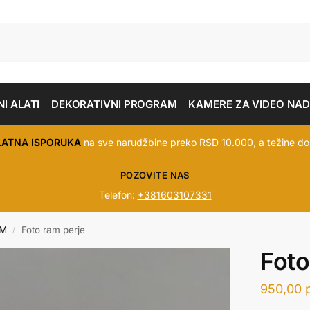
I ALATI
DEKORATIVNI PROGRAM
KAMERE ZA VIDEO NA
LATNA ISPORUKA
na sve narudžbine preko RSD 10.000, a težine do
POZOVITE NAS
Telefon:
+381603107331
AM
Foto ram perje
/
Foto
950,00