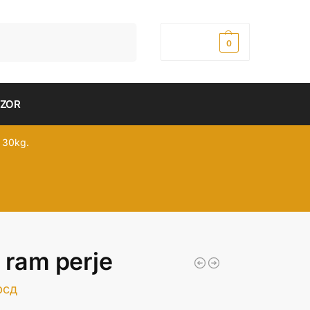
Pretraži
0,00
рсд
0
DZOR
 30kg.
 ram perje
рсд