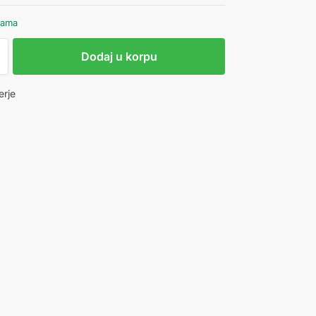
hama
Dodaj u korpu
erje