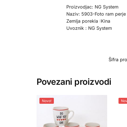
Proizvodjac: NG System
Naziv: 5903-Foto ram perje
Zemlja porekla :Kina
Uvoznik : NG System
Šifra pr
Povezani proizvodi
Novo!
Nov