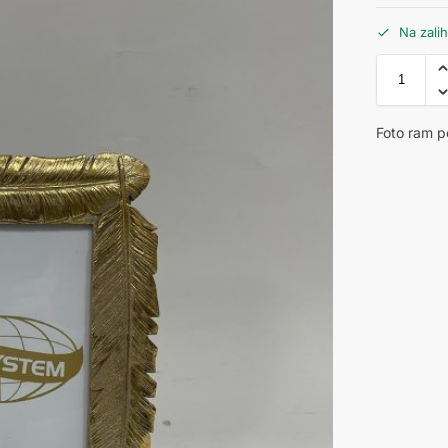
Na zali
Foto ram p