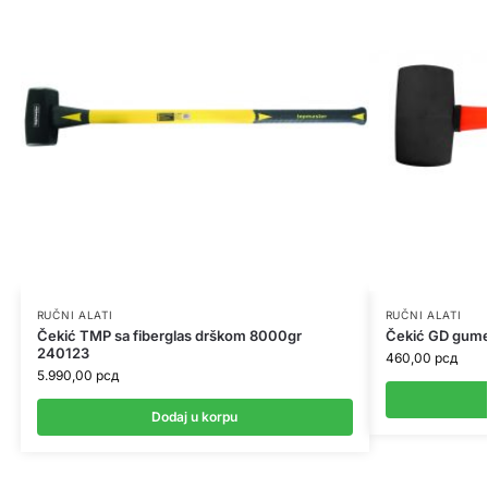
RUČNI ALATI
RUČNI ALATI
Čekić TMP sa fiberglas drškom 8000gr
Čekić GD gume
240123
460,00
рсд
5.990,00
рсд
Dodaj u korpu