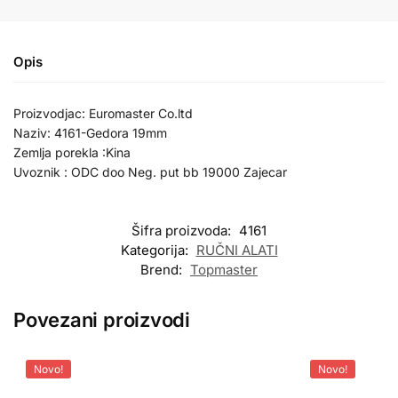
Opis
Proizvodjac: Euromaster Co.ltd
Naziv: 4161-Gedora 19mm
Zemlja porekla :Kina
Uvoznik : ODC doo Neg. put bb 19000 Zajecar
Šifra proizvoda:
4161
Kategorija:
RUČNI ALATI
Brend:
Topmaster
Povezani proizvodi
Novo!
Novo!