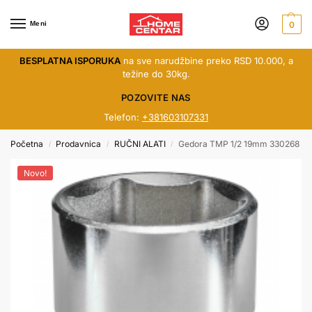
Meni
0
BESPLATNA ISPORUKA
na sve narudžbine preko RSD 10.000, a
težine do 30kg.
POZOVITE NAS
Telefon:
+381603107331
Početna
Prodavnica
RUČNI ALATI
Gedora TMP 1/2 19mm 330268
/
/
/
Novo!