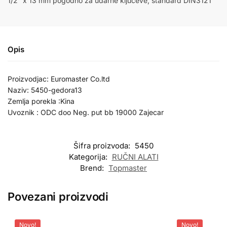
1/2″ x 13 mm pogodno za udarne kljuceve, standard DIN3121
Opis
Proizvodjac: Euromaster Co.ltd
Naziv: 5450-gedora13
Zemlja porekla :Kina
Uvoznik : ODC doo Neg. put bb 19000 Zajecar
Šifra proizvoda:
5450
Kategorija:
RUČNI ALATI
Brend:
Topmaster
Povezani proizvodi
Novo!
Novo!