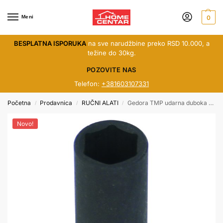
Meni
0
BESPLATNA ISPORUKA
na sve narudžbine preko RSD 10.000, a
težine do 30kg.
POZOVITE NAS
Telefon:
+381603107331
Početna
Prodavnica
RUČNI ALATI
Gedora TMP udarna duboka 1/2″ x 13 mm 330603
/
/
/
Novo!