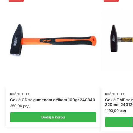
RUČNI ALATI
RUČNI ALATI
Čekić GD sa gumenom drškom 100gr 240340
Čekić TMP sa 
320mm 24012
350,00
рсд
1.190,00
рсд
Dodaj u korpu