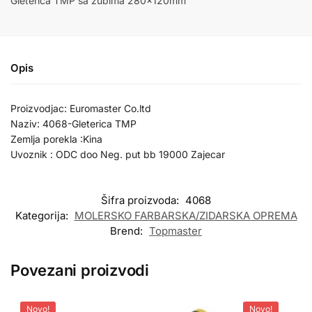
Gleterica TMP sa zubima 280x120mm
Opis
Proizvodjac: Euromaster Co.ltd
Naziv: 4068-Gleterica TMP
Zemlja porekla :Kina
Uvoznik : ODC doo Neg. put bb 19000 Zajecar
Šifra proizvoda:
4068
Kategorija:
MOLERSKO FARBARSKA/ZIDARSKA OPREMA
Brend:
Topmaster
Povezani proizvodi
Novo!
Novo!