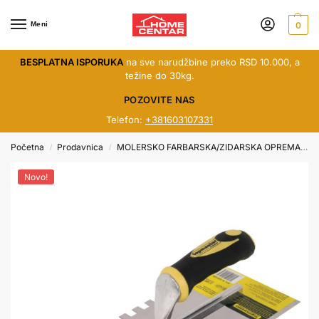
Meni
0
BESPLATNA ISPORUKA
na sve narudžbine preko RSD 10.000, a
težine do 30kg.
POZOVITE NAS
Telefon:
+381603107331
Početna
Prodavnica
MOLERSKO FARBARSKA/ZIDARSKA OPREMA
G
/
/
Novo!