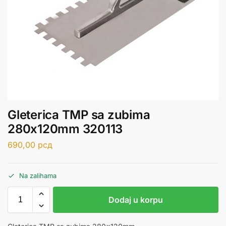
Gleterica TMP sa zubima
280x120mm 320113
690,00
рсд
Na zalihama
Dodaj u korpu