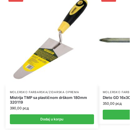
MOLERSKO FARBARSKA/ZIDARSKA OPREMA
MOLERSKO FARB
Mistrija TMP sa plastičnom drškom 180mm
Dleto GD 16х3
320119
350,00
рсд
390,00
рсд
Dodaj u korpu