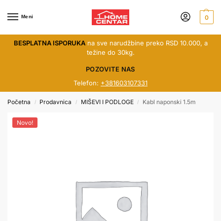
Meni
0
BESPLATNA ISPORUKA
na sve narudžbine preko RSD 10.000, a
težine do 30kg.
POZOVITE NAS
Telefon:
+381603107331
Početna
Prodavnica
MIŠEVI I PODLOGE
Kabl naponski 1.5m
/
/
/
Novo!