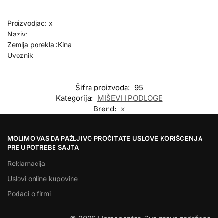
Proizvodjac: x
Naziv:
Zemlja porekla :Kina
Uvoznik :
Šifra proizvoda:
95
Kategorija:
MIŠEVI I PODLOGE
Brend:
x
MOLIMO VAS DA PAŽLJIVO PROČITATE USLOVE KORIŠĆENJA
PRE UPOTREBE SAJTA
Reklamacija
Uslovi online kupovine
Podaci o firmi