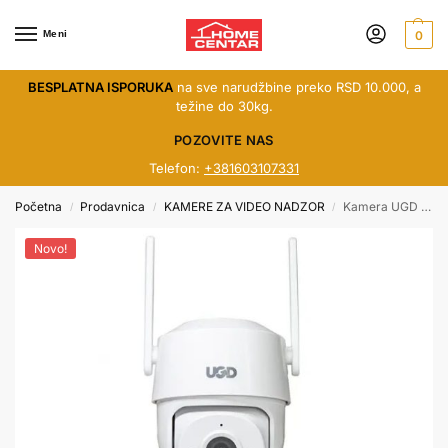
Meni
0
BESPLATNA ISPORUKA
na sve narudžbine preko RSD 10.000, a
težine do 30kg.
POZOVITE NAS
Telefon:
+381603107331
Početna
Prodavnica
KAMERE ZA VIDEO NADZOR
Kamera UGD wi-fi A31XM-4MP
/
/
/
Novo!