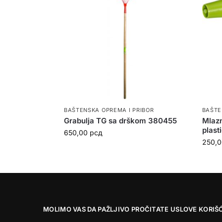
BAŠTENSKA OPREMA I PRIBOR
BAŠTE
Grabulja TG sa drškom 380455
Mlazn
plas
650,00
рсд
250,
MOLIMO VAS DA PAŽLJIVO PROČITATE USLOVE KORIŠ