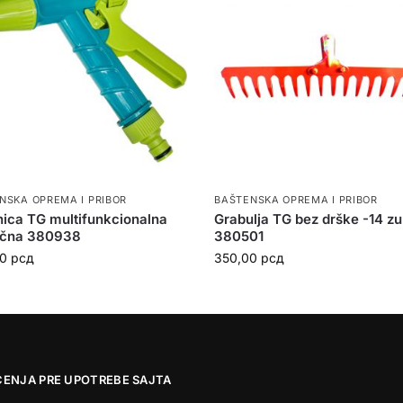
NSKA OPREMA I PRIBOR
BAŠTENSKA OPREMA I PRIBOR
ica TG multifunkcionalna
Grabulja TG bez drške -14 z
tična 380938
380501
00
рсд
350,00
рсд
ĆENJA PRE UPOTREBE SAJTA