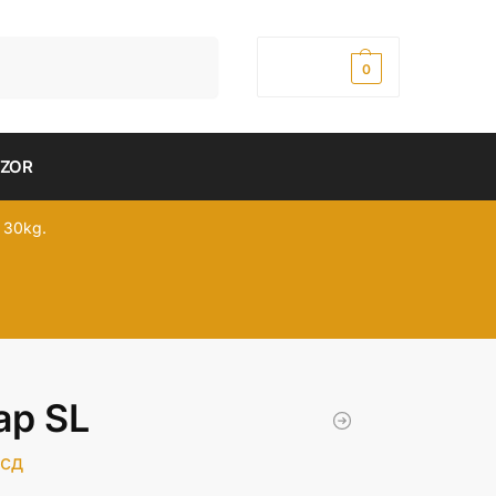
Pretraži
0,00
рсд
0
DZOR
 30kg.
ap SL
сд