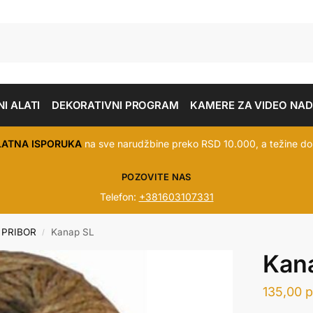
I ALATI
DEKORATIVNI PROGRAM
KAMERE ZA VIDEO NA
LATNA ISPORUKA
na sve narudžbine preko RSD 10.000, a težine do
POZOVITE NAS
Telefon:
+381603107331
 PRIBOR
Kanap SL
/
Kan
135,00
р