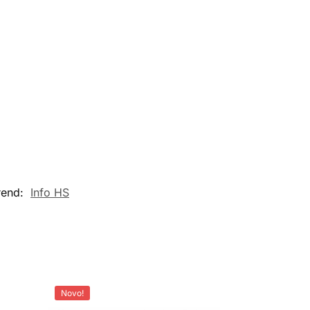
rend:
Info HS
Novo!