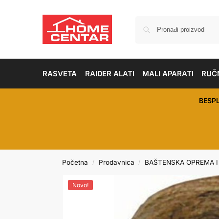
RASVETA
RAIDER ALATI
MALI APARATI
RUČN
BESP
Početna
Prodavnica
BAŠTENSKA OPREMA I
/
/
Novo!