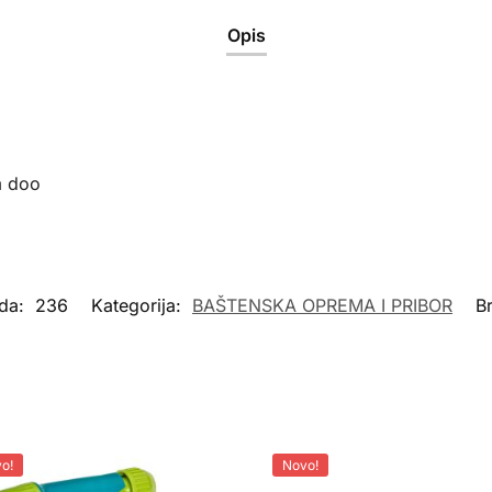
Opis
m doo
oda:
236
Kategorija:
BAŠTENSKA OPREMA I PRIBOR
B
o!
Novo!