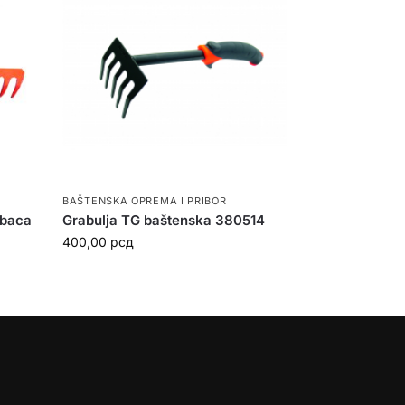
BAŠTENSKA OPREMA I PRIBOR
ubaca
Grabulja TG baštenska 380514
400,00
рсд