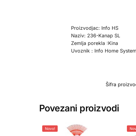
Proizvodjac: Info HS
Naziv: 236-Kanap SL
Zemlja porekla :Kina
Uvoznik : Info Home Syste
Šifra proizv
Povezani proizvodi
Novo!
Nov