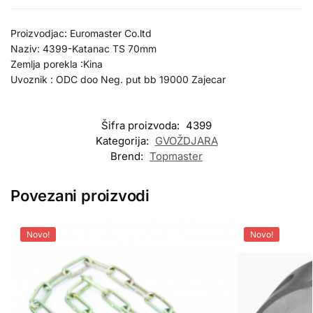
Proizvodjac: Euromaster Co.ltd
Naziv: 4399-Katanac TS 70mm
Zemlja porekla :Kina
Uvoznik : ODC doo Neg. put bb 19000 Zajecar
Šifra proizvoda:
4399
Kategorija:
GVOŽDJARA
Brend:
Topmaster
Povezani proizvodi
Novo!
Novo!