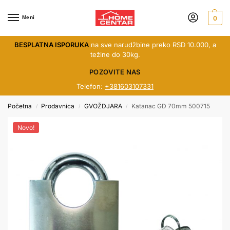
Meni
0
BESPLATNA ISPORUKA
na sve narudžbine preko RSD 10.000, a
težine do 30kg.
POZOVITE NAS
Telefon:
+381603107331
Početna
Prodavnica
GVOŽDJARA
Katanac GD 70mm 500715
/
/
/
Novo!