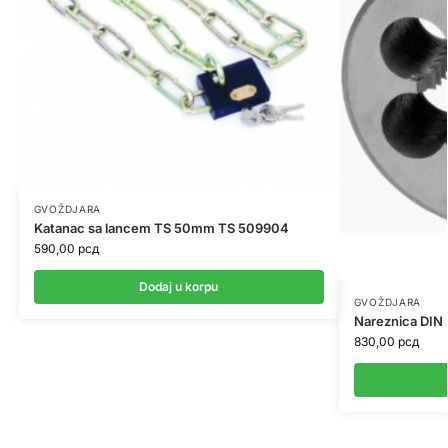
GVOŽDJARA
Katanac sa lancem TS 50mm TS 509904
590,00
рсд
Dodaj u korpu
GVOŽDJARA
Nareznica DI
830,00
рсд