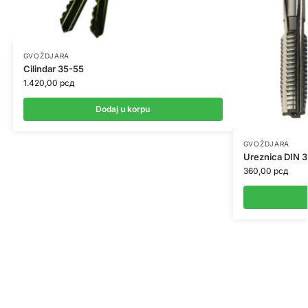
GVOŽDJARA
Cilindar 35-55
1.420,00
рсд
Dodaj u korpu
GVOŽDJARA
Ureznica DIN
360,00
рсд