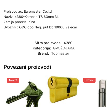
Proizvodjac: Euromaster Co.ltd
Naziv: 4380-Katanac TS 63mm 3k
Zemlja porekla :Kina
Uvoznik : ODC doo Neg. put bb 19000 Zajecar
Šifra proizvoda:
4380
Kategorija:
GVOŽDJARA
Brend:
Topmaster
Povezani proizvodi
Novo!
Novo!