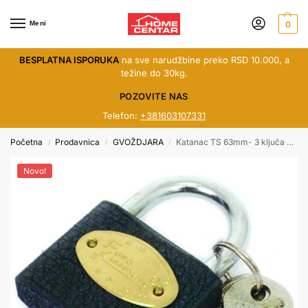
Meni
0
BESPLATNA ISPORUKA
na sve narudžbine preko RSD 10.000, a
težine do 30kg.
POZOVITE NAS
Telefon:
+381603107331
Početna
Prodavnica
GVOŽDJARA
Katanac TS 63mm- 3 ključa 500506
/
/
/
Novo!