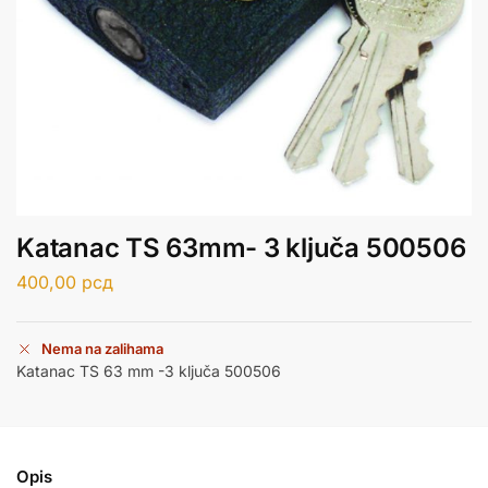
Katanac TS 63mm- 3 ključa 500506
400,00
рсд
Nema na zalihama
Katanac TS 63 mm -3 ključa 500506
Opis