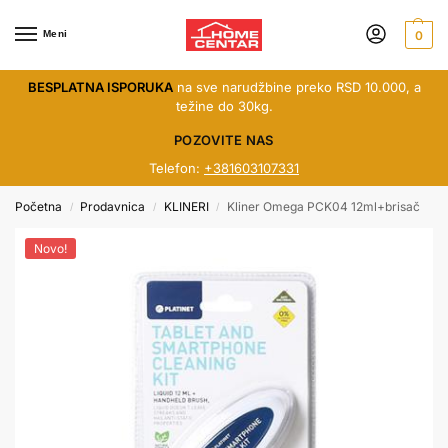
Meni
0
BESPLATNA ISPORUKA
na sve narudžbine preko RSD 10.000, a
težine do 30kg.
POZOVITE NAS
Telefon:
+381603107331
Početna
Prodavnica
KLINERI
Kliner Omega PCK04 12ml+brisač
/
/
/
Novo!