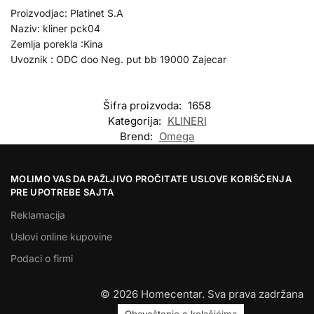
Proizvodjac: Platinet S.A
Naziv: kliner pck04
Zemlja porekla :Kina
Uvoznik : ODC doo Neg. put bb 19000 Zajecar
Šifra proizvoda:
1658
Kategorija:
KLINERI
Brend:
Omega
MOLIMO VAS DA PAŽLJIVO PROČITATE USLOVE KORIŠĆENJA
PRE UPOTREBE SAJTA
Reklamacija
Uslovi online kupovine
Podaci o firmi
© 2026 Homecentar. Sva prava zadržana