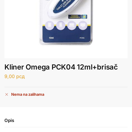
Kliner Omega PCK04 12ml+brisač
9,00
рсд
Nema na zalihama
Opis