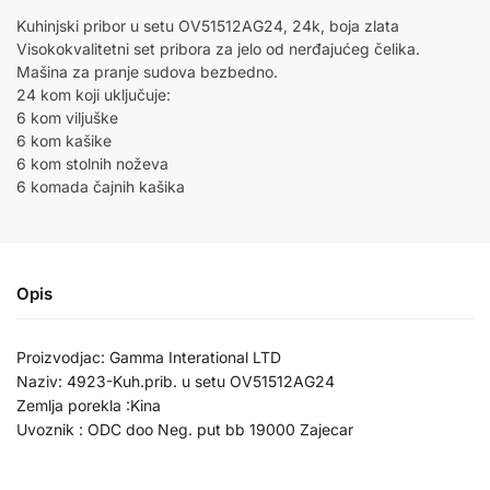
Kuhinjski pribor u setu OV51512AG24, 24k, boja zlata
Visokokvalitetni set pribora za jelo od nerđajućeg čelika.
Mašina za pranje sudova bezbedno.
24 kom koji uključuje:
6 kom viljuške
6 kom kašike
6 kom stolnih noževa
6 komada čajnih kašika
Opis
Proizvodjac: Gamma Interational LTD
Naziv: 4923-Kuh.prib. u setu OV51512AG24
Zemlja porekla :Kina
Uvoznik : ODC doo Neg. put bb 19000 Zajecar