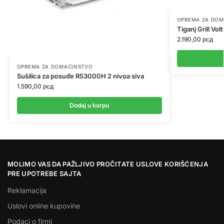
OPREMA ZA DOM
Tiganj Grill V
2.190,00
рсд
OPREMA ZA DOMAĆINSTVO
Sušilica za posuđe R53000H 2 nivoa siva
1.590,00
рсд
Dodaj u korpu
MOLIMO VAS DA PAŽLJIVO PROČITATE USLOVE KORIŠĆENJA
PRE UPOTREBE SAJTA
Reklamacija
Uslovi online kupovine
Podaci o firmi