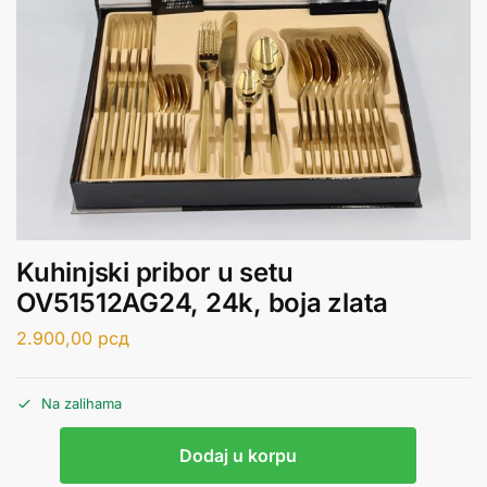
Kuhinjski pribor u setu
OV51512AG24, 24k, boja zlata
2.900,00
рсд
Na zalihama
Dodaj u korpu