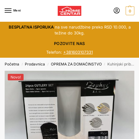
Meni
0
BESPLATNA ISPORUKA
na sve narudžbine preko RSD 10.000, a
težine do 30kg.
POZOVITE NAS
Telefon:
+381603107331
Početna
Prodavnica
OPREMA ZA DOMAĆINSTVO
Kuhinjski pribor u setu OV51512AG24, 24k, boja zlata
/
/
/
Novo!