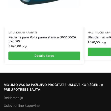
MALI KUĆNI APARATI
MALI KUĆNI APA
Pegla na paru Voltz parna stanica OV51052A
Blender ručni
3200W
1.690,00
рсд
8.990,00
рсд
Dodaj u korpu
MOLIMO VAS DA PAŽLJIVO PROČITATE USLOVE KORIŠĆENJA
PRE UPOTREBE SAJTA
Reklamacija
Uslovi online kupovine