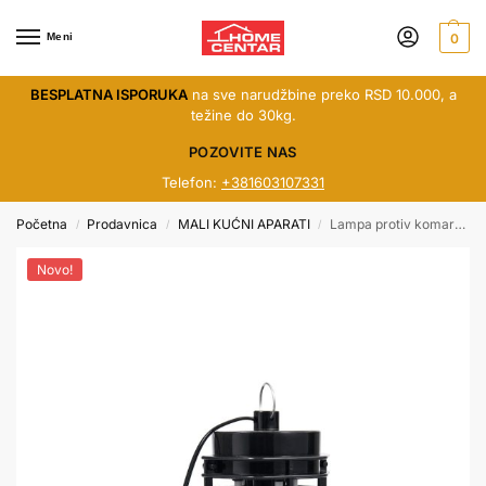
Meni
0
BESPLATNA ISPORUKA
na sve narudžbine preko RSD 10.000, a
težine do 30kg.
POZOVITE NAS
Telefon:
+381603107331
Početna
Prodavnica
MALI KUĆNI APARATI
Lampa protiv komaraca Rosberg R51770A
/
/
/
Novo!