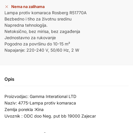
Nema na zalihama
Lampa protiv komaraca Rosberg R51770A
Bezbedno i tiho za životnu sredinu
Napredna tehnologija.
Netoksično, bez mirisa, bez zagađenja
Jednostavno za rukovanje
Pogodno za površinu do 10-15 m²
Napajanje: 220-240 V, 50/60 Hz, 2 W
Opis
Proizvodjac: Gamma Interational LTD
Naziv: 4775-Lampa protiv komaraca
Zemlja porekla :Kina
Uvoznik : ODC doo Neg. put bb 19000 Zajecar