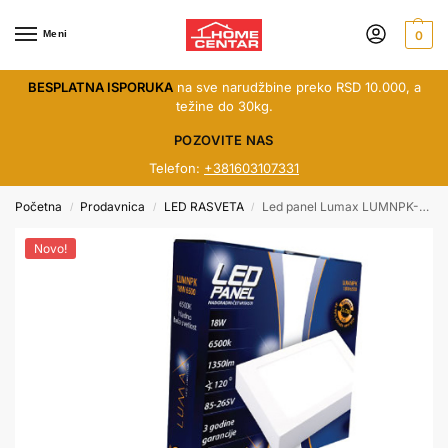
Meni
0
BESPLATNA ISPORUKA
na sve narudžbine preko RSD 10.000, a
težine do 30kg.
POZOVITE NAS
Telefon:
+381603107331
Početna
Prodavnica
LED RASVETA
Led panel Lumax LUMNPK-18W-4000K nad kocka
/
/
/
Novo!