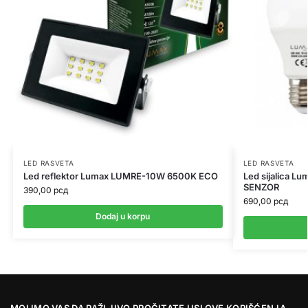
LED RASVETA
LED RASVETA
Led reflektor Lumax LUMRE-10W 6500K ECO
Led sijalica 
SENZOR
390,00
рсд
690,00
рсд
Dodaj u korpu
MOLIMO VAS DA PAŽLJIVO PROČITATE USLOVE KORIŠĆENJA