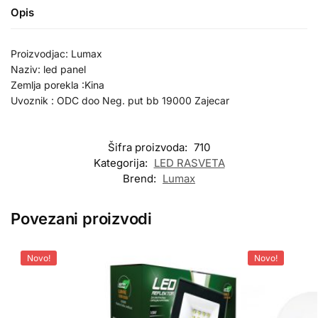
Opis
Proizvodjac: Lumax
Naziv: led panel
Zemlja porekla :Kina
Uvoznik : ODC doo Neg. put bb 19000 Zajecar
Šifra proizvoda:
710
Kategorija:
LED RASVETA
Brend:
Lumax
Povezani proizvodi
Novo!
Novo!