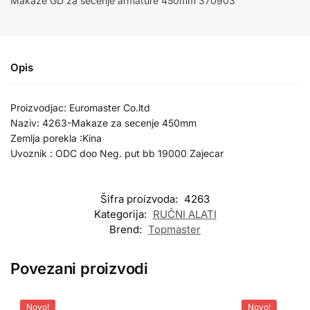
Makaze GD za sečenje armature 450mm 370903
Opis
Proizvodjac: Euromaster Co.ltd
Naziv: 4263-Makaze za secenje 450mm
Zemlja porekla :Kina
Uvoznik : ODC doo Neg. put bb 19000 Zajecar
Šifra proizvoda:
4263
Kategorija:
RUČNI ALATI
Brend:
Topmaster
Povezani proizvodi
Novo!
Novo!