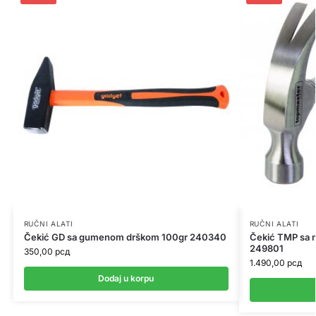
RUČNI ALATI
RUČNI ALATI
Čekić GD sa gumenom drškom 100gr 240340
Čekić TMP sa
249801
350,00
рсд
1.490,00
рсд
Dodaj u korpu