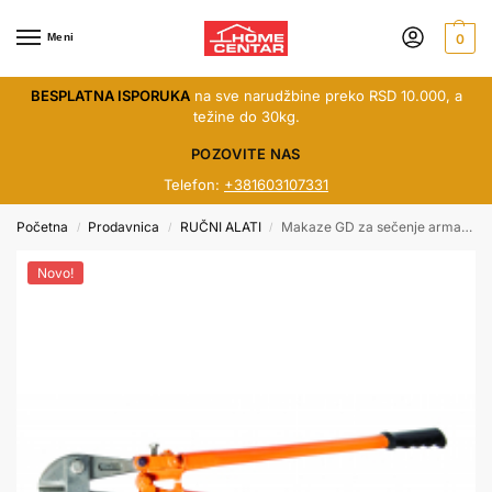
Meni
0
BESPLATNA ISPORUKA
na sve narudžbine preko RSD 10.000, a
težine do 30kg.
POZOVITE NAS
Telefon:
+381603107331
Početna
Prodavnica
RUČNI ALATI
Makaze GD za sečenje armature 450mm 370903
/
/
/
Novo!