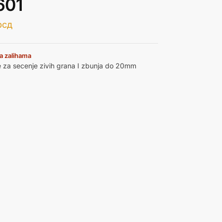
601
рсд
a zalihama
za secenje zivih grana I zbunja do 20mm