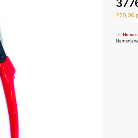
377
220,00
Nema n
Namenjene 