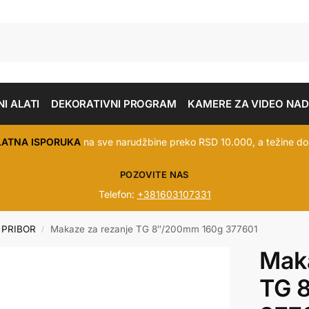
I ALATI
DEKORATIVNI PROGRAM
KAMERE ZA VIDEO NA
LATNA ISPORUKA
na sve narudžbine preko RSD 10.000, a težine do
POZOVITE NAS
Telefon:
+381603107331
 PRIBOR
Makaze za rezanje TG 8″/200mm 160g 377601
/
Maka
TG 