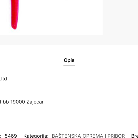
Opis
ltd
t bb 19000 Zajecar
a:
5469
Kategorija:
BAŠTENSKA OPREMA I PRIBOR
Br