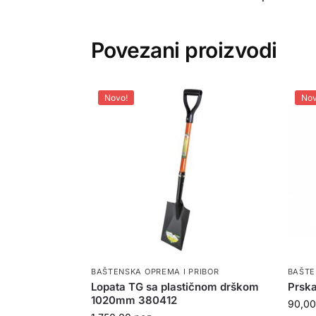
Povezani proizvodi
Novo!
Nov
BAŠTENSKA OPREMA I PRIBOR
BAŠTE
Lopata TG sa plastičnom drškom
Prska
1020mm 380412
90,0