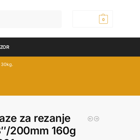
Pretraži
0,00
рсд
0
DZOR
 30kg.
ze za rezanje
8″/200mm 160g