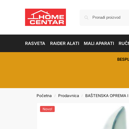
RASVETA
RAIDER ALATI
MALI APARATI
RUČN
BESP
Početna
Prodavnica
BAŠTENSKA OPREMA I
/
/
Novo!