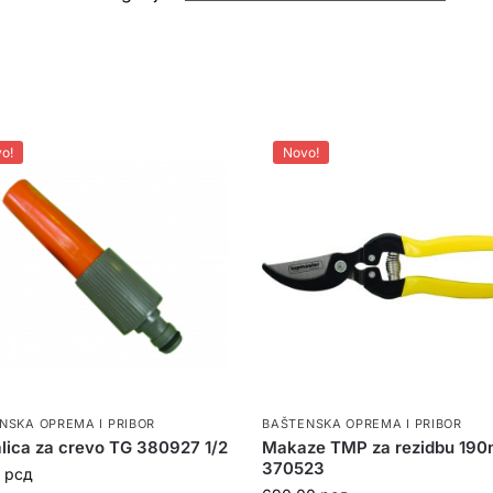
o!
Novo!
NSKA OPREMA I PRIBOR
BAŠTENSKA OPREMA I PRIBOR
lica za crevo TG 380927 1/2
Makaze TMP za rezidbu 19
370523
0
рсд