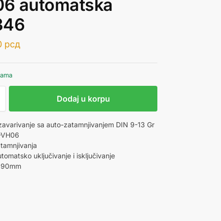
6 automatska
346
0
рсд
hama
Dodaj u korpu
avarivanje sa auto-zatamnjivanjem DIN 9-13 Gr
-VH06
atamnjivanja
omatsko uključivanje i isključivanje
0x90mm