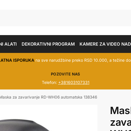
I ALATI
DEKORATIVNI PROGRAM
KAMERE ZA VIDEO NA
LATNA ISPORUKA
na sve narudžbine preko RSD 10.000, a težine do
POZOVITE NAS
Telefon:
+381603107331
Maska za zavarivanje RD-WH06 automatska 138346
Mas
zava