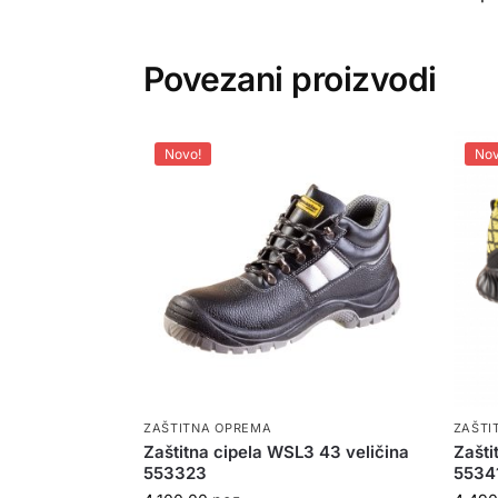
Povezani proizvodi
Novo!
Nov
ZAŠTITNA OPREMA
ZAŠTI
Zaštitna cipela WSL3 43 veličina
Zašti
553323
5534