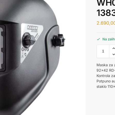
WH0
138
2.690,0
Na zali
Maska za z
92×42 RD
Kontrola z
Potpuno aut
staklo 11