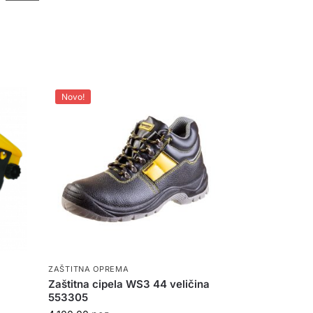
Novo!
ZAŠTITNA OPREMA
Zaštitna cipela WS3 44 veličina
553305