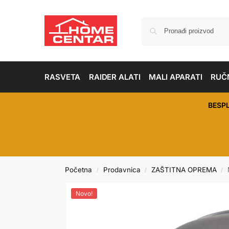
RASVETA
RAIDER ALATI
MALI APARATI
RUČN
BESP
Početna
Prodavnica
ZAŠTITNA OPREMA
/
/
/
Novo!