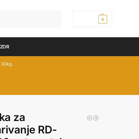
Pretraži
0,00
рсд
0
DZOR
 30kg.
ka za
rivanje RD-