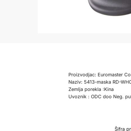
Proizvodjac: Euromaster Co.
Naziv: 5413-maska RD-WH
Zemlja porekla :Kina
Uvoznik : ODC doo Neg. pu
Šifra p