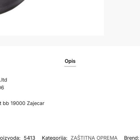
Opis
ltd
06
t bb 19000 Zajecar
roizvoda:
5413
Kategorija:
ZAŠTITNA OPREMA
Brend