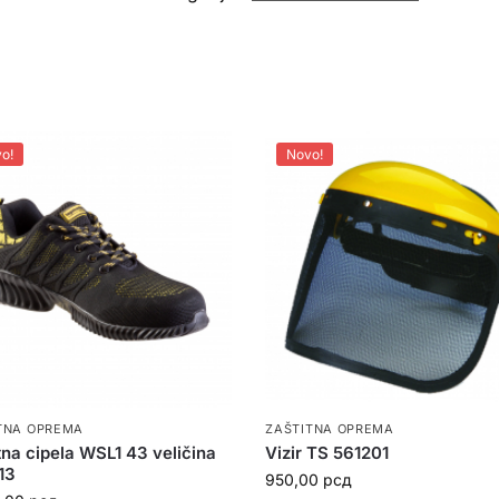
o!
Novo!
TNA OPREMA
ZAŠTITNA OPREMA
tna cipela WSL1 43 veličina
Vizir TS 561201
13
950,00
рсд