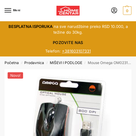
Meni
0
BESPLATNA ISPORUKA
na sve narudžbine preko RSD 10.000, a
težine do 30kg.
POZOVITE NAS
Telefon:
+381603107331
Početna
Prodavnica
MIŠEVI I PODLOGE
Mouse Omega OM0231 crno/narandzasti USB
/
/
/
Novo!