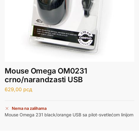
Mouse Omega OM0231
crno/narandzasti USB
629,00
рсд
Nema na zalihama
Mouse Omega 231 black/orange USB sa pilot-svetlećom linijom