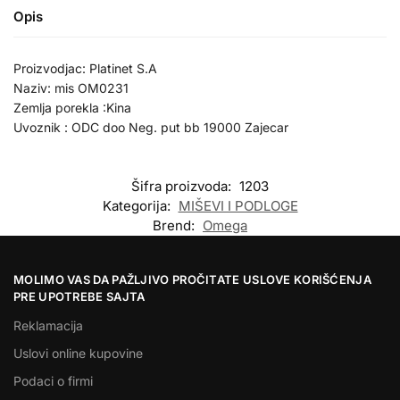
Opis
Proizvodjac: Platinet S.A
Naziv: mis OM0231
Zemlja porekla :Kina
Uvoznik : ODC doo Neg. put bb 19000 Zajecar
Šifra proizvoda:
1203
Kategorija:
MIŠEVI I PODLOGE
Brend:
Omega
MOLIMO VAS DA PAŽLJIVO PROČITATE USLOVE KORIŠĆENJA
PRE UPOTREBE SAJTA
Reklamacija
Uslovi online kupovine
Podaci o firmi