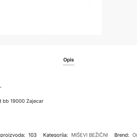
Opis
L
t bb 19000 Zajecar
a proizvoda:
103
Kategorija:
MIŠEVI BEŽIČNI
Brend:
O