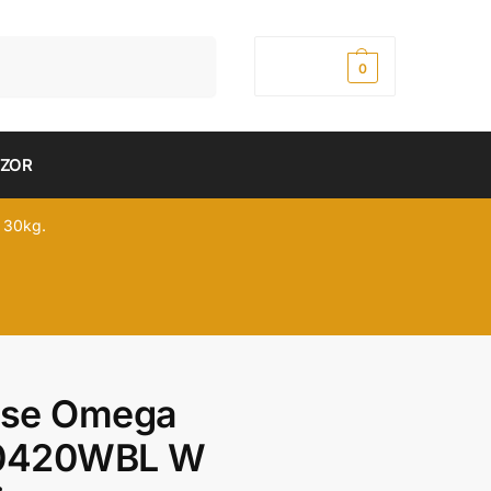
Pretraži
0,00
рсд
0
DZOR
 30kg.
se Omega
420WBL W