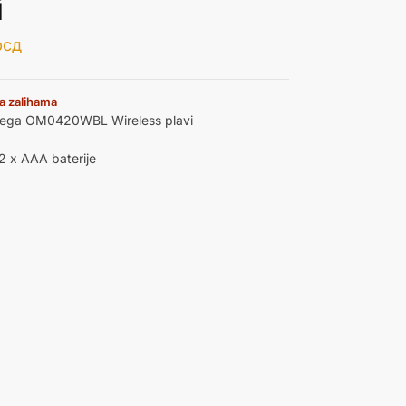
i
рсд
a zalihama
ga OM0420WBL Wireless plavi
2 x AAA baterije