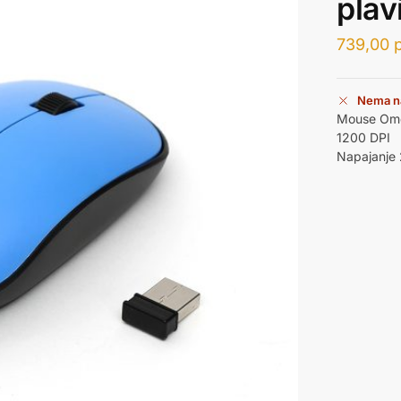
plav
739,00
Nema n
Mouse Ome
1200 DPI
Napajanje 