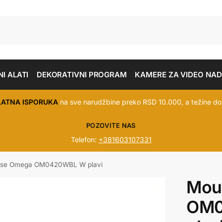
I ALATI
DEKORATIVNI PROGRAM
KAMERE ZA VIDEO NA
LATNA ISPORUKA
na sve narudžbine preko RSD 10.000, a težine do
POZOVITE NAS
Telefon:
+381603107331
se Omega OM0420WBL W plavi
Mou
OM0