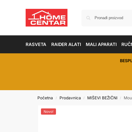
RASVETA
RAIDER ALATI
MALI APARATI
RUČN
BESP
Početna
Prodavnica
MIŠEVI BEŽIČNI
Mou
/
/
/
Novo!