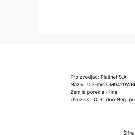
Proizvodjac: Platinet S.A
Naziv: 103-mis OM0420WB
Zemlja porekla :Kina
Uvoznik : ODC doo Neg. pu
Šifr