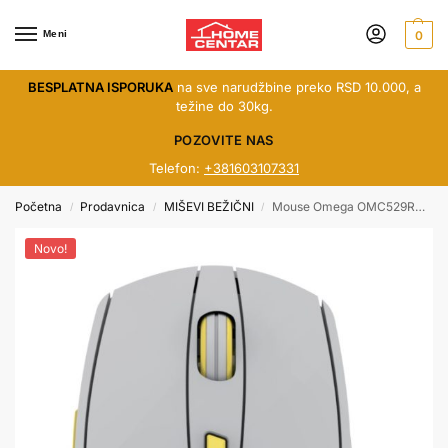
Meni
0
BESPLATNA ISPORUKA
na sve narudžbine preko RSD 10.000, a
težine do 30kg.
POZOVITE NAS
Telefon:
+381603107331
Početna
Prodavnica
MIŠEVI BEŽIČNI
Mouse Omega OMC529RWGL bežični sivi
/
/
/
Novo!