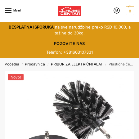
Meni
0
BESPLATNA ISPORUKA
na sve narudžbine preko RSD 10.000, a
težine do 30kg.
POZOVITE NAS
Telefon:
+381603107331
Početna
Prodavnica
PRIBOR ZA ELEKTRIČNI ALAT
Plastične četke RD 3kom. 170113
/
/
/
Novo!