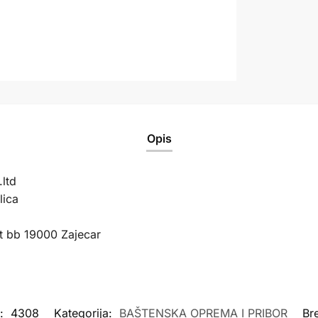
Opis
ltd
lica
t bb 19000 Zajecar
a:
4308
Kategorija:
BAŠTENSKA OPREMA I PRIBOR
Br