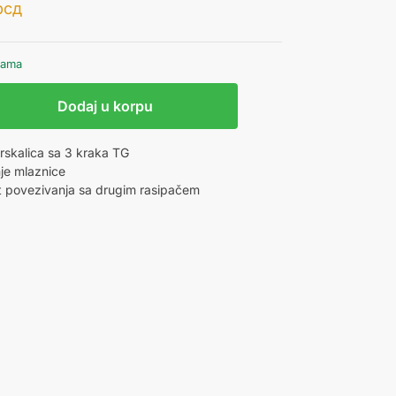
рсд
hama
Dodaj u korpu
prskalica sa 3 kraka TG
je mlaznice
 povezivanja sa drugim rasipačem