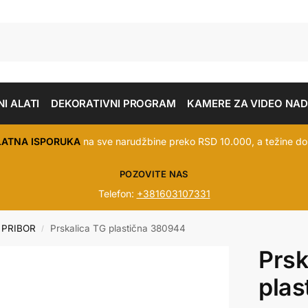
I ALATI
DEKORATIVNI PROGRAM
KAMERE ZA VIDEO NA
LATNA ISPORUKA
na sve narudžbine preko RSD 10.000, a težine do
POZOVITE NAS
Telefon:
+381603107331
 PRIBOR
Prskalica TG plastična 380944
/
Prsk
plas