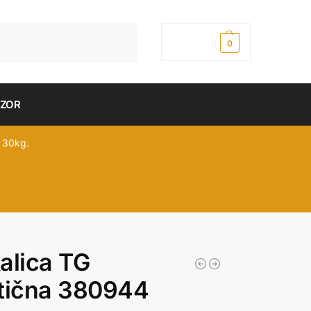
Pretraži
0,00
рсд
0
DZOR
 30kg.
alica TG
tična 380944