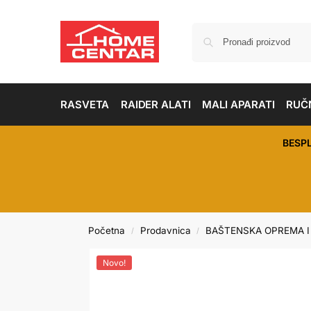
RASVETA
RAIDER ALATI
MALI APARATI
RUČN
BESP
Početna
Prodavnica
BAŠTENSKA OPREMA I
/
/
Novo!