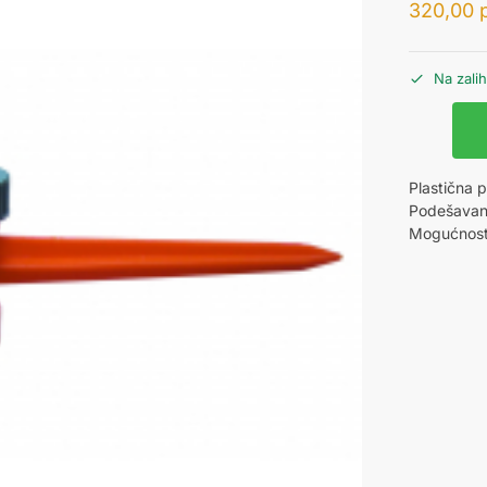
320,00
Na zali
Plastična 
Podešavan
Mogućnost