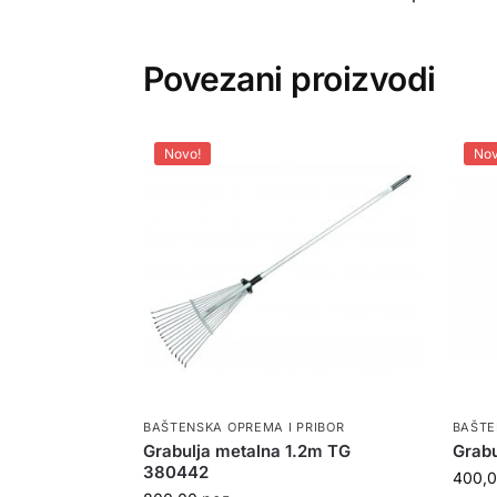
Povezani proizvodi
Novo!
Nov
BAŠTENSKA OPREMA I PRIBOR
BAŠTE
Grabulja metalna 1.2m TG
Grabu
380442
400,