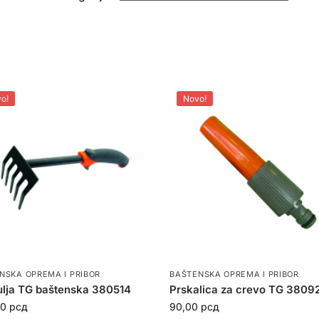
o!
Novo!
NSKA OPREMA I PRIBOR
BAŠTENSKA OPREMA I PRIBOR
lja TG baštenska 380514
Prskalica za crevo TG 38092
00
рсд
90,00
рсд