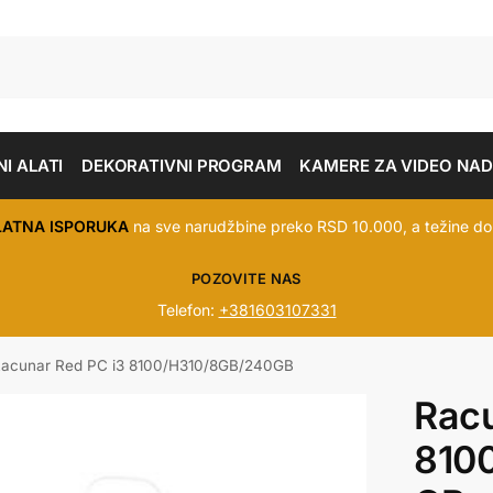
I ALATI
DEKORATIVNI PROGRAM
KAMERE ZA VIDEO NA
LATNA ISPORUKA
na sve narudžbine preko RSD 10.000, a težine do
POZOVITE NAS
Telefon:
+381603107331
acunar Red PC i3 8100/H310/8GB/240GB
Racu
810