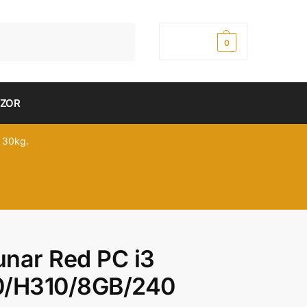
Pretraži
0,00
рсд
0
DZOR
 30kg.
nar Red PC i3
0/H310/8GB/240