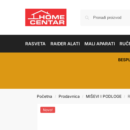
RASVETA
RAIDER ALATI
MALI APARATI
RUČN
BESP
Početna
Prodavnica
MIŠEVI I PODLOGE
R
/
/
/
Novo!