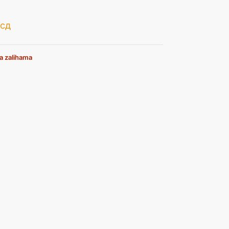
сд
a zalihama