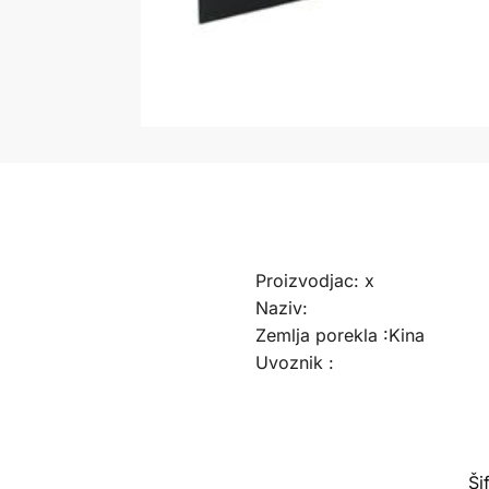
Proizvodjac: x
Naziv:
Zemlja porekla :Kina
Uvoznik :
Ši