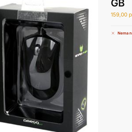
GB
159,00
р
Nema n