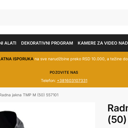
I ALATI
DEKORATIVNI PROGRAM
KAMERE ZA VIDEO NA
LATNA ISPORUKA
na sve narudžbine preko RSD 10.000, a težine do
POZOVITE NAS
Telefon:
+381603107331
Radna jakna TMP M (50) 557101
Rad
(50)