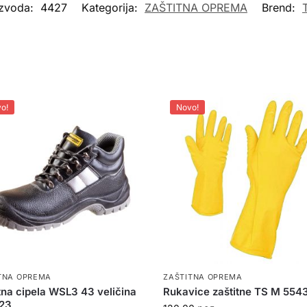
izvoda:
4427
Kategorija:
ZAŠTITNA OPREMA
Brend:
o!
Novo!
TNA OPREMA
ZAŠTITNA OPREMA
tna cipela WSL3 43 veličina
Rukavice zaštitne TS M 554
23