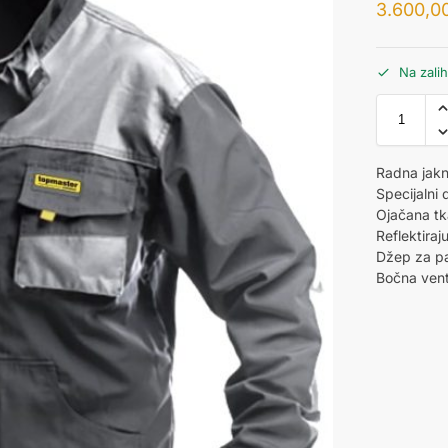
3.600,0
Na zali
Radna jak
Specijalni
Ojačana tk
Reflektiraju
Džep za pa
Bočna venti