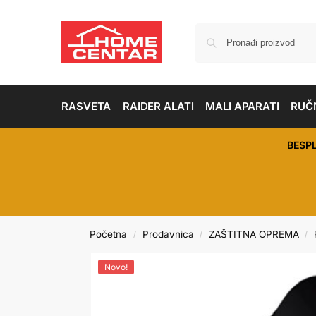
RASVETA
RAIDER ALATI
MALI APARATI
RUČN
BESP
Početna
Prodavnica
ZAŠTITNA OPREMA
/
/
/
Novo!