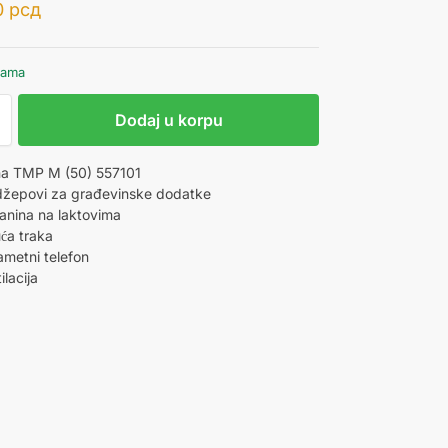
0
рсд
hama
Dodaj u korpu
na TMP M (50) 557101
 džepovi za građevinske dodatke
anina na laktovima
ća traka
metni telefon
lacija