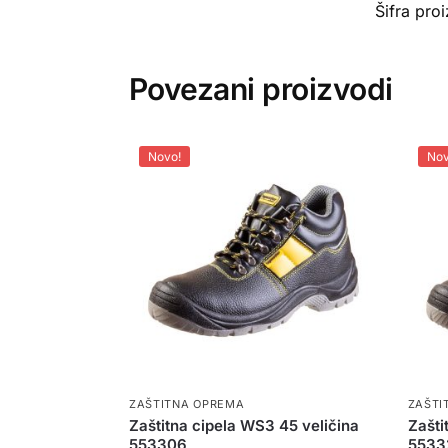
Šifra pro
Povezani proizvodi
Novo!
Nov
ZAŠTITNA OPREMA
ZAŠTI
Zaštitna cipela WS3 45 veličina
Zašti
553306
5533