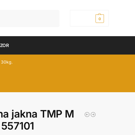
Pretraži
0,00
рсд
0
DZOR
 30kg.
na jakna TMP M
 557101