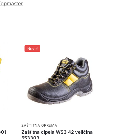
Topmaster
Novo!
ZAŠTITNA OPREMA
301
Zaštitna cipela WS3 42 veličina
553303