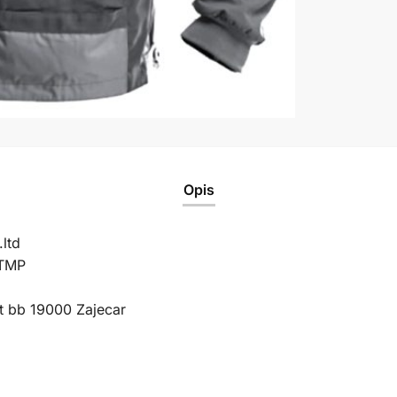
Opis
ltd
 TMP
t bb 19000 Zajecar